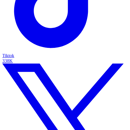
Tiktok
338K