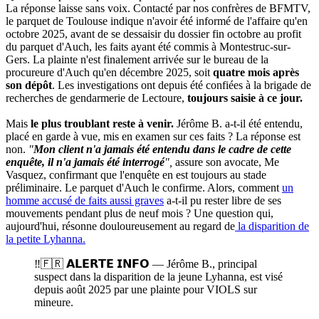
La réponse laisse sans voix. Contacté par nos confrères de BFMTV,
le parquet de Toulouse indique n'avoir été informé de l'affaire qu'en
octobre 2025, avant de se dessaisir du dossier fin octobre au profit
du parquet d'Auch, les faits ayant été commis à Montestruc-sur-
Gers. La plainte n'est finalement arrivée sur le bureau de la
procureure d'Auch qu'en décembre 2025, soit
quatre mois après
son dépôt
. Les investigations ont depuis été confiées à la brigade de
recherches de gendarmerie de Lectoure,
toujours saisie à ce jour.
Mais
le plus troublant reste à venir.
Jérôme B. a-t-il été entendu,
placé en garde à vue, mis en examen sur ces faits ? La réponse est
non.
"
Mon client n'a jamais été entendu dans le cadre de cette
enquête, il n'a jamais été interrogé
",
assure son avocate, Me
Vasquez, confirmant que l'enquête en est toujours au stade
préliminaire. Le parquet d'Auch le confirme. Alors, comment
un
homme accusé de faits aussi graves
a-t-il pu rester libre de ses
mouvements pendant plus de neuf mois ? Une question qui,
aujourd'hui, résonne douloureusement au regard de
la disparition de
la petite Lyhanna.
‼️🇫🇷 𝗔𝗟𝗘𝗥𝗧𝗘 𝗜𝗡𝗙𝗢 — Jérôme B., principal
suspect dans la disparition de la jeune Lyhanna, est visé
depuis août 2025 par une plainte pour VIOLS sur
mineure.