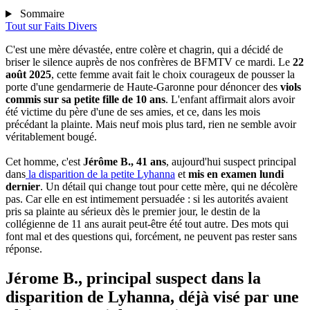
Sommaire
Tout sur
Faits Divers
C'est une mère dévastée, entre colère et chagrin, qui a décidé de
briser le silence auprès de nos confrères de BFMTV ce mardi. Le
22
août 2025
, cette femme avait fait le choix courageux de pousser la
porte d'une gendarmerie de Haute-Garonne pour dénoncer des
viols
commis sur sa petite fille de 10 ans
. L'enfant affirmait alors avoir
été victime du père d'une de ses amies, et ce, dans les mois
précédant la plainte. Mais neuf mois plus tard, rien ne semble avoir
véritablement bougé.
Cet homme, c'est
Jérôme B., 41 ans
, aujourd'hui suspect principal
dans
la disparition de la petite Lyhanna
et
mis en examen lundi
dernier
. Un détail qui change tout pour cette mère, qui ne décolère
pas. Car elle en est intimement persuadée : si les autorités avaient
pris sa plainte au sérieux dès le premier jour, le destin de la
collégienne de 11 ans aurait peut-être été tout autre. Des mots qui
font mal et des questions qui, forcément, ne peuvent pas rester sans
réponse.
Jérome B., principal suspect dans la
disparition de Lyhanna, déjà visé par une