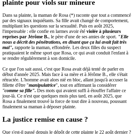
plainte pour viols sur mineure
Dans sa plainte, la maman de Rosa (*) raconte que tout a commencé
par des signaux inquiétants. Sa fille avait changé de comportement,
multipliant les questions sur la sexualité. Puis en août 2025,
l'impensable : elle confie en larmes avoir été
violée à plusieurs
reprises par Jérôme B.
, le père d'une de ses amies de sport.
"Elle
nous a décrit des pénétrations, en disant que ça lui avait fait très
mal",
rapporte la maman, effondrée. Les deux filles du suspect
pratiquaient le même sport que Rosa, ce qui avait conduit l'enfant à
se rendre régulièrement à son domicile.
Ce que l'on sait aussi, c'est que Rosa avait déjà tenté de parler en
début d'année 2025. Mais face à sa mère et à Jérôme B., elle s'était
rétractée. L'homme avait alors nié en bloc, allant jusqu'à accuser la
fillette d'être "
manipulatrice
", tout en affirmant la considérer
"
comme sa fille".
Des mots qui avaient suffi à étouffer l'affaire ce
jour-là. Ce n'est que quelques mois plus tard, en août 2025, que
Rosa a finalement trouvé la force de tout dire à nouveau, poussant
finalement sa maman à déposer plainte.
La justice remise en cause ?
Que s'est-il passé depuis le dépôt de cette plainte le 22 août dernier ?