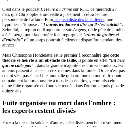
C'est dans le podcast
L'Heure du crime
sur RTL, ce mercredi 27
mai, que Christophe Hondelatte a justement livré sa lecture
personnelle de l'affaire. Pour
le spécialiste des faits divers
, une
hypothèse s'impose :
"J'aurais tendance à dire qu'il s'est suicidé".
Selon lui, la région de Roquebrune-sur-Argens, où le père de famille
a été aperçu pour la dernière fois, regorge de
"trous, de grottes et
d'endroits"
où un corps pourrait facilement disparaître pendant des
années.
Mais Christophe Hondelatte est le premier à reconnaître que
cette
théorie se heurte à un obstacle de taille.
Il pointe en effet
"un truc
qui ne colle pas"
: dans la grande majorité des crimes familiaux, les
auteurs passent à l'acte sur eux-mêmes dans la foulée. Or ce n'est pas
ce qui s'est passé ici. Une anomalie qui continue de nourrir le doute
et maintient la porte ouverte à tous les scénarios, y compris celui
d'une fuite organisée et d'une vie menée dans l'ombre depuis plus de
quinze ans.
Fuite organisée ou mort dans l'ombre :
les experts restent divisés
Face à la thèse du suicide, d'autres spécialistes penchent résolument