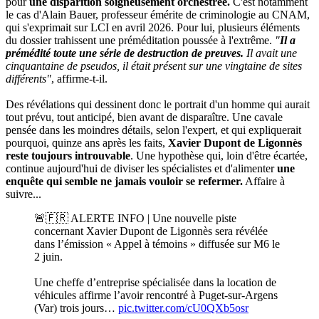
pour
une disparition soigneusement orchestrée.
C'est notamment
le cas d'Alain Bauer, professeur émérite de criminologie au CNAM,
qui s'exprimait sur LCI en avril 2026. Pour lui, plusieurs éléments
du dossier trahissent une préméditation poussée à l'extrême.
"
Il a
prémédité toute une série de destruction de preuves.
Il avait une
cinquantaine de pseudos, il était présent sur une vingtaine de sites
différents"
, affirme-t-il.
Des révélations qui dessinent donc le portrait d'un homme qui aurait
tout prévu, tout anticipé, bien avant de disparaître. Une cavale
pensée dans les moindres détails, selon l'expert, et qui expliquerait
pourquoi, quinze ans après les faits,
Xavier Dupont de Ligonnès
reste toujours introuvable
. Une hypothèse qui, loin d'être écartée,
continue aujourd'hui de diviser les spécialistes et d'alimenter
une
enquête qui semble ne jamais vouloir se refermer.
Affaire à
suivre...
🚨🇫🇷 ALERTE INFO | Une nouvelle piste
concernant Xavier Dupont de Ligonnès sera révélée
dans l’émission « Appel à témoins » diffusée sur M6 le
2 juin.
Une cheffe d’entreprise spécialisée dans la location de
véhicules affirme l’avoir rencontré à Puget-sur-Argens
(Var) trois jours…
pic.twitter.com/cU0QXb5osr