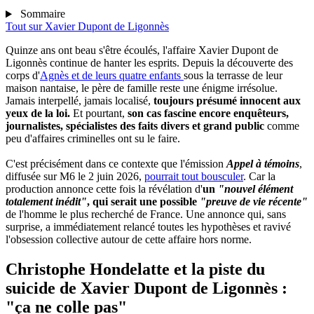
Sommaire
Tout sur
Xavier Dupont de Ligonnès
Quinze ans ont beau s'être écoulés, l'affaire Xavier Dupont de
Ligonnès continue de hanter les esprits. Depuis la découverte des
corps d'
Agnès et de leurs quatre enfants
sous la terrasse de leur
maison nantaise, le père de famille reste une énigme irrésolue.
Jamais interpellé, jamais localisé,
toujours présumé innocent aux
yeux de la loi.
Et pourtant,
son cas fascine encore enquêteurs,
journalistes, spécialistes des faits divers et grand public
comme
peu d'affaires criminelles ont su le faire.
C'est précisément dans ce contexte que l'émission
Appel à témoins
,
diffusée sur M6 le 2 juin 2026,
pourrait tout bousculer
. Car la
production annonce cette fois la révélation d'
un
"nouvel élément
totalement inédit"
, qui serait une possible
"preuve de vie récente"
de l'homme le plus recherché de France. Une annonce qui, sans
surprise, a immédiatement relancé toutes les hypothèses et ravivé
l'obsession collective autour de cette affaire hors norme.
Christophe Hondelatte et la piste du
suicide de Xavier Dupont de Ligonnès :
"ça ne colle pas"