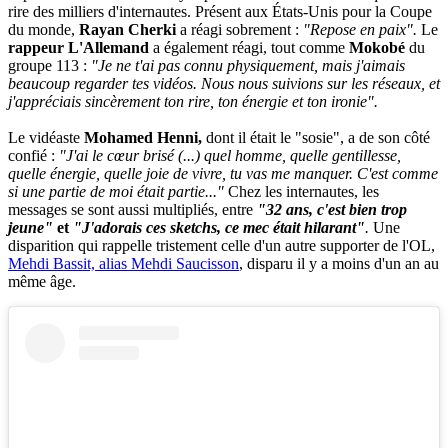
rire des milliers d'internautes. Présent aux États-Unis pour la Coupe
du monde,
Rayan Cherki
a réagi sobrement :
"Repose en paix".
Le
rappeur L'Allemand
a également réagi, tout comme
Mokobé
du
groupe 113 :
"Je ne t'ai pas connu physiquement, mais j'aimais
beaucoup regarder tes vidéos. Nous nous suivions sur les réseaux, et
j'appréciais sincèrement ton rire, ton énergie et ton ironie".
Le vidéaste
Mohamed Henni,
dont il était le "sosie", a de son côté
confié :
"J'ai le cœur brisé (...) quel homme, quelle gentillesse,
quelle énergie, quelle joie de vivre, tu vas me manquer. C'est comme
si une partie de moi était partie..."
Chez les internautes, les
messages se sont aussi multipliés, entre
"32 ans, c'est bien trop
jeune"
et
"J'adorais ces sketchs, ce mec était hilarant"
.
Une
disparition qui rappelle tristement celle d'un autre supporter de l'OL,
Mehdi Bassit, alias Mehdi Saucisson
, disparu il y a moins d'un an au
même âge.