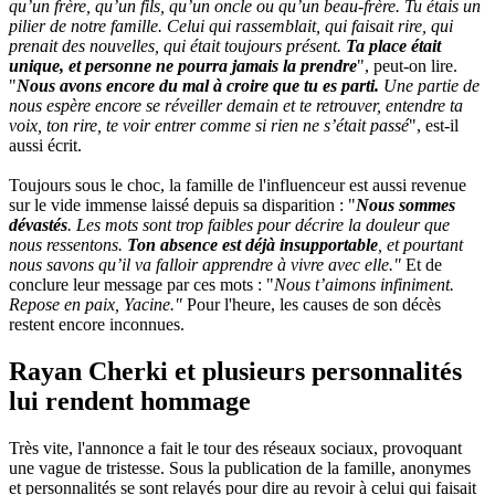
qu’un frère, qu’un fils, qu’un oncle ou qu’un beau-frère. Tu étais un
pilier de notre famille. Celui qui rassemblait, qui faisait rire, qui
prenait des nouvelles, qui était toujours présent.
Ta place était
unique, et personne ne pourra jamais la prendre
", peut-on lire.
"
Nous avons encore du mal à croire que tu es parti.
Une partie de
nous espère encore se réveiller demain et te retrouver, entendre ta
voix, ton rire, te voir entrer comme si rien ne s’était passé
", est-il
aussi écrit.
Toujours sous le choc, la famille de l'influenceur est aussi revenue
sur le vide immense laissé depuis sa disparition : "
Nous sommes
dévastés
. Les mots sont trop faibles pour décrire la douleur que
nous ressentons.
Ton absence est déjà insupportable
, et pourtant
nous savons qu’il va falloir apprendre à vivre avec elle."
Et de
conclure leur message par ces mots : "
Nous t’aimons infiniment.
Repose en paix, Yacine."
Pour l'heure, les causes de son décès
restent encore inconnues.
Rayan Cherki et plusieurs personnalités
lui rendent hommage
Très vite, l'annonce a fait le tour des réseaux sociaux, provoquant
une vague de tristesse. Sous la publication de la famille, anonymes
et personnalités se sont relayés pour dire au revoir à celui qui faisait