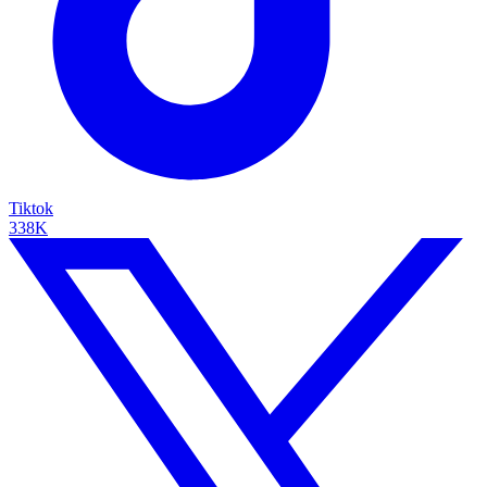
Tiktok
338K