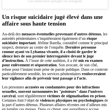
Une publication partagée via Instagram
Un risque suicidaire jugé élevé dans une
affaire sous haute tension
Au-delà des
menaces éventuelles provenant d’autres détenus
, les
autorités pénitentiaires s’inquiéteraient également d’un
risque
suicidaire important
. Jérôme Barella, considéré comme le principal
suspect, demeure au centre de l’enquête.
Dernière personne
connue ayant vu Lyhanna vivante, il a choisi de garder le
silence lors de son premier interrogatoire devant le juge
d’instruction.
À l’issue de cette audition, il a été
mis en examen
pour enlèvement et séquestration
. Son avocate, de son côté,
refuse pour l’instant toute prise de parole publique. Dans ce contexte
particulièrement sensible, les services pénitentiaires
renforceraient
leur vigilance afin de prévenir tout passage à l’acte.
Les personnes
accusées ou condamnées pour des infractions
sexuelles, souvent surnommées les
"pointeurs"
dans l’univers
carcéral
, sont régulièrement
victimes de stigmatisation en prison
.
Certaines font l’objet de
violences physiques ou psychologiques
de
la part d’autres détenus. Plusieurs affaires récentes ont d’ailleurs mis
en lumière ces risques. Dans ce climat, une surveillance accrue