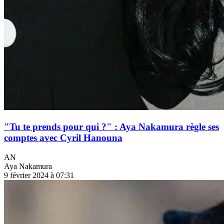
"Tu te prends pour qui ?" : Aya Nakamura règle ses
comptes avec Cyril Hanouna
AN
Aya Nakamura
9 février 2024 à 07:31