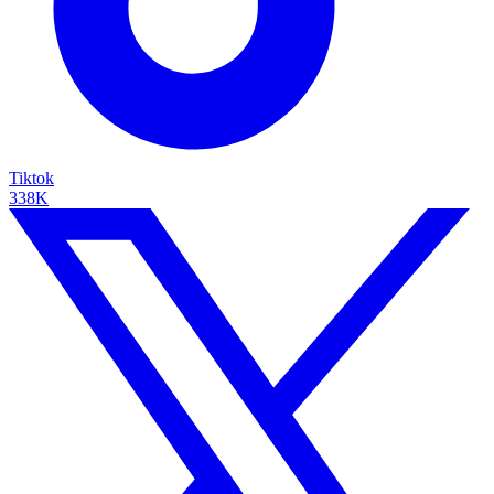
Tiktok
338K