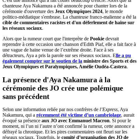
C'est une annonce qui a fait couler beaucoup d'encre. Alors que la
chanteuse Aya Nakamura a été annoncée pour chanter lors de la
cérémonie d'ouverture des
Jeux Olympiques 2024
, le monde
politico-médiatique s'embrase. La chanteuse franco-malienne a été la
cible de commentaires racistes et d'un déferlement de haine sur
les réseaux sociaux
.
Alors que la rumeur court que l'interprète de
Pookie
devrait
reprendre à cette occasion une chanson d'Edith Piaf, elle a fait face à
une vague de haine venue de l’extrême droite. Face à ses
détracteurs, Aya a pris la parole sur ses réseaux sociaux. E
lle a pu
également compter sur le soutien de la
ministre des Sports et des
Jeux Olympiques et Paralympiques, Amélie Oudéa-Castera
.
La présence d'Aya Nakamura à la
cérémonie des JO crée une polémique
sans précédent
Selon une information reliée par nos confrères de
l’Express
, Aya
Nakamura, qui a
récemment été victime d’un cambriolage
,
aurait
évoqué sa présence
aux JO avec Emmanuel Macron
. Si pour le
moment, ni l’un ni l’autre n’ont confirmé la rumeur, cette annonce a
défrayé la chronique. Et les pires commentaires ont fleuri sur les
réseaux sociaux. Toutefois, le
comité d’organisation des JO de