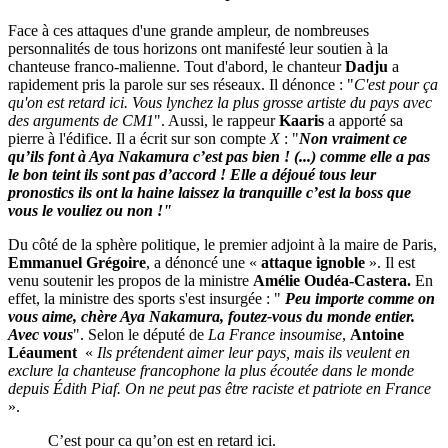
Face à ces attaques d'une grande ampleur, de nombreuses
personnalités de tous horizons ont manifesté leur soutien à la
chanteuse franco-malienne. Tout d'abord, le chanteur
Dadju
a
rapidement pris la parole sur ses réseaux. Il dénonce : "
C'est pour ça
qu'on est retard ici. Vous lynchez la plus grosse artiste du pays avec
des arguments de CM1
". Aussi, le rappeur
Kaaris
a apporté sa
pierre à l'édifice. Il a écrit sur son compte
X
: "
Non vraiment ce
qu’ils font à Aya Nakamura
c’est pas bien ! (...) comme elle a pas
le bon teint ils sont pas d’accord ! Elle a déjoué tous leur
pronostics ils ont la haine
laissez la tranquille c’est la boss que
vous le vouliez ou non !"
Du côté de la sphère politique, le premier adjoint à la maire de Paris,
Emmanuel Grégoire
, a dénoncé une «
attaque ignoble
». Il est
venu soutenir les propos de la ministre
Amélie Oudéa-Castera.
En
effet, la ministre des sports s'est insurgée : "
Peu importe comme on
vous aime, chère Aya Nakamura, foutez-vous du monde entier.
Avec vous
". Selon le député de
La France insoumise
,
Antoine
Léaument
«
Ils prétendent aimer leur pays, mais ils veulent en
exclure la chanteuse francophone la plus écoutée dans le monde
depuis Édith Piaf. On ne peut pas être raciste et patriote en France
».
C’est pour ca qu’on est en retard ici.