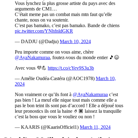
Vous lynchez la plus grosse artiste du pays avec des
arguments de CM1…
C’était meme pas un combat mais mtn faut qu’elle
chante, nous on va soutenir.
C’est pas bamako, c’est pas bamako. Bande de chiens
pic.twitter.com/YNhfnldGKR
— DADJU (@Dadju)
March 10, 2024
Peu importe comme on vous aime, chère
@AyaNakamuraa
, foutez-vous du monde entier 🎵😉
Avec vous 💜💪
https://t.co/cYev9S3u3b
— Amélie Oudéa-Castéra (@AOC1978)
March 10,
2024
Non vraiment ce qu’ils font à
@AyaNakamuraa
c’est
pas bien ! La meuf elle nique tout mais comme elle a
pas le bon teint ils sont pas d’accord ! Elle a déjoué tous
leur pronostics ils ont la haine 🤌🏾 laissez la tranquille
c’est la boss que vous le vouliez ou non !
— KAARIS (@KaarisOfficiel1)
March 11, 2024