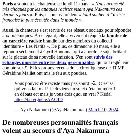
Paris
a soutenu la chanteuse ce lundi 11 mars :
« Nous avons été
très choqués par les attaques racistes visant Aya Nakamura ces
derniers jours ».
Puis, ils ont assuré leur
« total soutien à l’artiste
française la plus écoutée dans le monde ».
Aussi, la chanteuse s'est servie de ses réseaux sociaux pour répondre
aux polémiques. À cet égard, elle a vivement réagi à
la banderole
au caractère raciste
brandie par des membres du collectif
identitaire « Les Natifs ». De plus, ce dimanche 10 mars, elle a
répondu sèchement à Cyril Hanouna, qui a abordé le sujet brûlant
sur le plateau de sa nouvelle émission. S'en sont
suivis des
échanges musclés entre les deux personnalités
, qui ont réglé leur
compte sur
X
. Et les propos récents de la chroniqueuse de TPMP
Géraldine Maillet ont mis le feu aux poudres.
Vous pouvez être raciste mais pas sourd 🧏.. C’est sa
qui vous fait mal ! Je deviens un sujet d’état numéro 1
en débats ect mais je vous dois quoi en vrai ? Kedal
https://t.co/rgnGeAAOfD
— Aya Nakamura (@AyaNakamuraa)
March 10, 2024
De nombreuses personnalités français
volent au secours d'Aya Nakamura