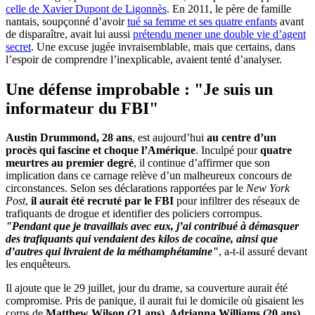
celle de Xavier Dupont de Ligonnès
. En 2011, le père de famille
nantais, soupçonné d’avoir
tué sa femme et ses quatre enfants
avant
de disparaître, avait lui aussi
prétendu mener une double vie d’agent
secret
. Une excuse jugée invraisemblable, mais que certains, dans
l’espoir de comprendre l’inexplicable, avaient tenté d’analyser.
Une défense improbable : "Je suis un
informateur du FBI"
Austin Drummond, 28 ans
, est aujourd’hui
au centre d’un
procès qui fascine et choque l’Amérique
. Inculpé pour
quatre
meurtres au premier degré
, il continue d’affirmer que son
implication dans ce carnage relève d’un malheureux concours de
circonstances. Selon ses déclarations rapportées par le
New York
Post
,
il aurait été recruté par le FBI
pour infiltrer des réseaux de
trafiquants de drogue et identifier des policiers corrompus.
"Pendant que je travaillais avec eux, j’ai contribué à démasquer
des trafiquants qui vendaient des kilos de cocaïne, ainsi que
d’autres qui livraient de la méthamphétamine"
, a-t-il assuré devant
les enquêteurs.
Il ajoute que le 29 juillet, jour du drame, sa couverture aurait été
compromise. Pris de panique, il aurait fui le domicile où gisaient les
corps de
Matthew Wilson (21 ans), Adrianna Williams (20 ans),