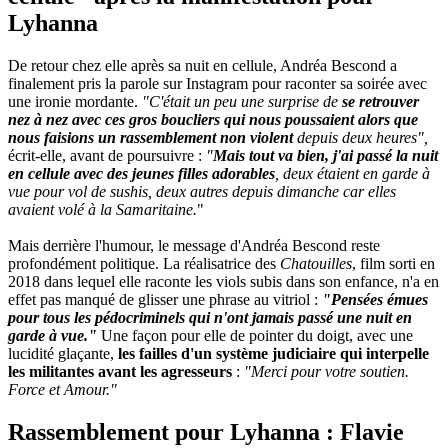
Lyhanna
De retour chez elle après sa nuit en cellule, Andréa Bescond a
finalement pris la parole sur Instagram pour raconter sa soirée avec
une ironie mordante.
"C'était un peu une surprise de
se retrouver
nez à nez avec ces gros boucliers qui nous poussaient alors que
nous faisions un rassemblement non violent
depuis deux heures",
écrit-elle, avant de poursuivre :
"
Mais tout va bien, j'ai passé la nuit
en cellule avec des jeunes filles adorables
, deux étaient en garde à
vue pour vol de sushis, deux autres depuis dimanche car elles
avaient volé à la Samaritaine.
"
Mais derrière l'humour, le message d'Andréa Bescond reste
profondément politique. La réalisatrice des
Chatouilles
, film sorti en
2018 dans lequel elle raconte les viols subis dans son enfance, n'a en
effet pas manqué de glisser une phrase au vitriol :
"Pensées émues
pour tous les pédocriminels qui n'ont jamais passé une nuit en
garde à vue."
Une façon pour elle de pointer du doigt, avec une
lucidité glaçante,
les failles d'un système judiciaire qui interpelle
les militantes avant les agresseurs
:
"Merci pour votre soutien.
Force et Amour."
Rassemblement pour Lyhanna : Flavie