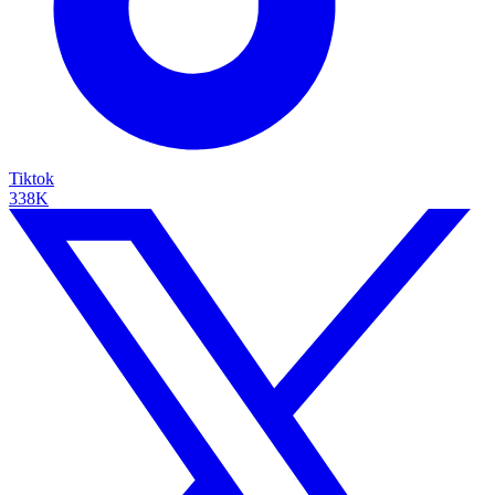
Tiktok
338K