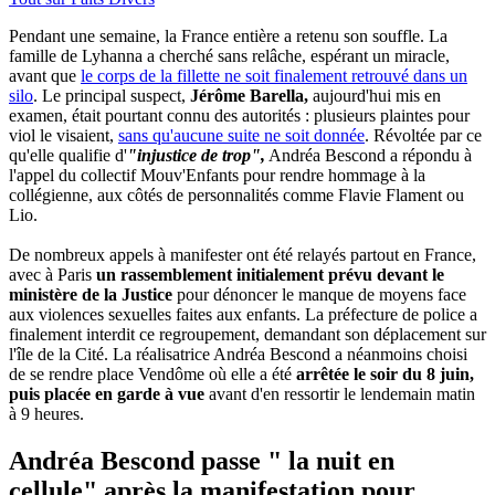
Pendant une semaine, la France entière a retenu son souffle. La
famille de Lyhanna a cherché sans relâche, espérant un miracle,
avant que
le corps de la fillette ne soit finalement retrouvé dans un
silo
. Le principal suspect,
Jérôme Barella,
aujourd'hui mis en
examen, était pourtant connu des autorités : plusieurs plaintes pour
viol le visaient,
sans qu'aucune suite ne soit donnée
. Révoltée par ce
qu'elle qualifie d'
"injustice de trop",
Andréa Bescond a répondu à
l'appel du collectif Mouv'Enfants pour rendre hommage à la
collégienne, aux côtés de personnalités comme Flavie Flament ou
Lio.
De nombreux appels à manifester ont été relayés partout en France,
avec à Paris
un rassemblement initialement prévu devant le
ministère de la Justice
pour dénoncer le manque de moyens face
aux violences sexuelles faites aux enfants. La préfecture de police a
finalement interdit ce regroupement, demandant son déplacement sur
l'île de la Cité. La réalisatrice Andréa Bescond a néanmoins choisi
de se rendre place Vendôme où elle a été
arrêtée le soir du 8 juin,
puis placée en garde à vue
avant d'en ressortir le lendemain matin
à 9 heures.
Andréa Bescond passe " la nuit en
cellule" après la manifestation pour