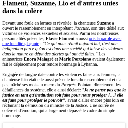
Flament, Suzanne, Lio et d'autres unies
dans la colère
Devant une foule en larmes et révoltée, la chanteuse
Suzane
a
ouvert le rassemblement en interprétant
J'accuse
, son titre dédié aux
victimes de violences sexuelles et sexistes. Parmi les nombreuses
personnalités présentes,
Flavie Flament
a aussi
pris la parole avec
une lucidité glaçante
:
"Ce qui nous réunit aujourd'hui, c'est une
indignation parce qu'on est dans une société qui laisse des violeurs
dans la nature en dépit des alertes qui ont été faites."
Les
animatrices
Enora Malagré et Marie Portolano
avaient également
fait le déplacement pour rendre hommage à Lyhanna.
Engagée de longue date contre les violences faites aux femmes, la
chanteuse
Lio
était elle aussi présente lors du rassemblement et n'a
pas mâché ses mots au micro du
Progrès
. Pointant directement les
défaillances du système, elle a ainsi déclaré:
"
Je ne pense pas que la
justice en tant qu'institution soit faite pour nous protéger […] elle
est faite pour protéger le pouvoir"
, avant d'aller encore plus loin en
réclamant la démission du ministre de la Justice. Une soirée de
colère et d'émotion, qui a largement dépassé le cadre du simple
hommage.