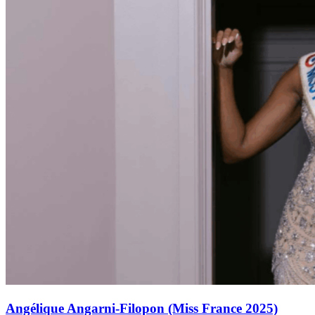
Angélique Angarni-Filopon (Miss France 2025)