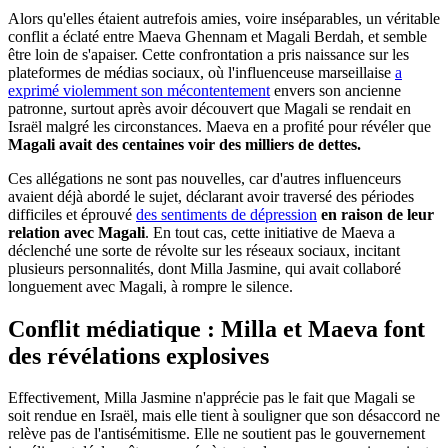
Alors qu'elles étaient autrefois amies, voire inséparables, un véritable
conflit a éclaté entre Maeva Ghennam et Magali Berdah, et semble
être loin de s'apaiser. Cette confrontation a pris naissance sur les
plateformes de médias sociaux, où l'influenceuse marseillaise
a
exprimé violemment son mécontentement
envers son ancienne
patronne, surtout après avoir découvert que Magali se rendait en
Israël malgré les circonstances. Maeva en a profité pour révéler que
Magali avait des centaines voir des milliers de dettes.
Ces allégations ne sont pas nouvelles, car d'autres influenceurs
avaient déjà abordé le sujet, déclarant avoir traversé des périodes
difficiles et éprouvé
des sentiments de dépression
en raison de leur
relation avec Magali
. En tout cas, cette initiative de Maeva a
déclenché une sorte de révolte sur les réseaux sociaux, incitant
plusieurs personnalités, dont Milla Jasmine, qui avait collaboré
longuement avec Magali, à rompre le silence.
Conflit médiatique : Milla et Maeva font
des révélations explosives
Effectivement, Milla Jasmine n'apprécie pas le fait que Magali se
soit rendue en Israël, mais elle tient à souligner que son désaccord ne
relève pas de l'antisémitisme. Elle ne soutient pas le gouvernement