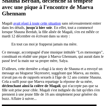
Shauna Berdah, déclenche la tempête
avec une pique à l'encontre de Maeva
Ghennam
Magali
avait réagi à toute cette situation
sans nécessairement entrer
dans les détails,
jusqu'à hier soir
. En effet, tout a commencé
lorsque Shauna Berdah, la fille aînée de Magali, s'en est mêlée ce
mardi 12 décembre en écrivant dans sa story :
En tout cas moi je frapperai jamais ma mère.
Ce message, accompagné d'une musique intitulée "Les mensonges",
constituait en réalité une pique à Maeva Ghennam, qui aurait dans le
passé levé la main sur sa propre mère, Salya.
D'ailleurs, cette dernière a réagi à la story de Shauna et a envoyé un
message au blogueur Skyresstvr, suggérant que Maeva, au moins,
n'avait pas eu de rapports sexuels à l'âge de 12 ans comme Shauna.
Cela a suffi pour que Maeva repartage la réponse de sa mère,
déclenchant ainsi la colère de Magali
, qui n'accepte pas que sa
fille soit prise pour cible. Magali s'est indignée du fait qu'elles s'en
prennent à une jeune fille de 16 ans simplement pour générer du
buzz. Affaire à suivre...