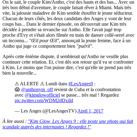
On le sait, le couple Kim/Antho, c'est des hauts et des bas... Avec un
très bon début d'aventure, le couple faisait rêver à Miami. Mais très
vite, la jalousie maladive de Kim semble étouffer le jeune séducteur.
Chacun de leurs côtés, les deux candidats des Anges y vont de leur
coups bas... Dans le dernier épisode, on découvrait une Kim très
décidée à prendre sa revanche sur Antho. Elle l'avait jugé trop
proche d'Evy et s'était alors filmée en train de danser collé-serré avec
un inconnu...
"Œil pour Œil"
, annonçait la jeune femme, face à un
Antho qui juge ce comportement bien
"puéril"
.
Après cette énième dispute, il semblerait qu'Antho ne veuille plus
continuer cette relation. Et, c'est dès son retour qu'il va se confronter
à Kim. Le moins que l'on puisse dire, c'est qu'elle ne prend pas très
bien la nouvelle...
⚠ ALERTE ⚠ Lundi dans
#LesAnges9
:
😱
@anthonym_off
revient de Cuba et la confrontation
avec
@kimglowofficiel
se passe... très mal ! Regardez
pic.twitter.com/WDM2dDxiId
— Les Anges (@LesAngesTV)
April 1, 2017
À lire aussi :
"Kim Glow, Les Anges 9 : elle poste une photo qui fait
scandale auprès des internautes ! Regardez !"