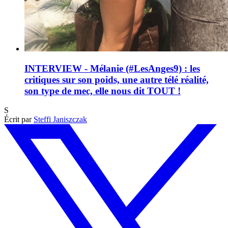
INTERVIEW - Mélanie (#LesAnges9) : les
critiques sur son poids, une autre télé réalité,
son type de mec, elle nous dit TOUT !
S
Écrit par
Steffi Janiszczak