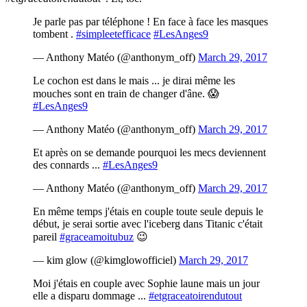
Je parle pas par téléphone ! En face à face les masques
tombent .
#simpleetefficace
#LesAnges9
— Anthony Matéo (@anthonym_off)
March 29, 2017
Le cochon est dans le mais ... je dirai même les
mouches sont en train de changer d'âne. 😱
#LesAnges9
— Anthony Matéo (@anthonym_off)
March 29, 2017
Et après on se demande pourquoi les mecs deviennent
des connards ...
#LesAnges9
— Anthony Matéo (@anthonym_off)
March 29, 2017
En même temps j'étais en couple toute seule depuis le
début, je serai sortie avec l'iceberg dans Titanic c'était
pareil
#graceamoitubuz
😉
— kim glow (@kimglowofficiel)
March 29, 2017
Moi j'étais en couple avec Sophie laune mais un jour
elle a disparu dommage ...
#etgraceatoirendutout