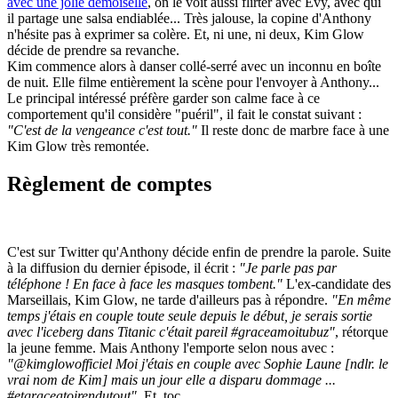
avec une jolie demoiselle
, on le voit aussi flirter avec Evy, avec qui
il partage une salsa endiablée... Très jalouse, la copine d'Anthony
n'hésite pas à exprimer sa colère. Et, ni une, ni deux, Kim Glow
décide de prendre sa revanche.
Kim commence alors à danser collé-serré avec un inconnu en boîte
de nuit. Elle filme entièrement la scène pour l'envoyer à Anthony...
Le principal intéressé préfère garder son calme face à ce
comportement qu'il considère "puéril", il fait le constat suivant :
"C'est de la vengeance c'est tout."
Il reste donc de marbre face à une
Kim Glow très remontée.
Règlement de comptes
C'est sur Twitter qu'Anthony décide enfin de prendre la parole. Suite
à la diffusion du dernier épisode, il écrit :
"Je parle pas par
téléphone ! En face à face les masques tombent."
L'ex-candidate des
Marseillais, Kim Glow, ne tarde d'ailleurs pas à répondre.
"En même
temps j'étais en couple toute seule depuis le début, je serais sortie
avec l'iceberg dans Titanic c'était pareil #graceamoitubuz"
, rétorque
la jeune femme. Mais Anthony l'emporte selon nous avec :
"@kimglowofficiel Moi j'étais en couple avec Sophie Laune [ndlr. le
vrai nom de Kim] mais un jour elle a disparu dommage ...
#etgraceatoirendutout"
. Et, toc.