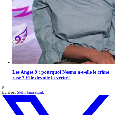
Les Anges 9 : pourquoi Nesma a-t-elle le crâne
rasé ? Elle dévoile la vérité !
S
Écrit par
Steffi Janiszczak