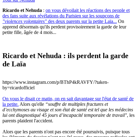
Ricardo et Nehuda
:
on vous dévoilait les réactions des people et
des fans suite aux révélations du Parisien sur les soupçons de
"violences volontaires"
des deux parents sur la petite Laïa...
On
apprend désormais qu'ils perdent provisoirement la garde de leur
petite fille, âgée de 4 mois...
Ricardo et Nehuda : ils perdent la garde
de Laïa
https://www.instagram.com/p/BThP4kRAVFY/?taken-
by=ricardofficiel
On vous le disait ce matin, on en sait davantage sur l'état de santé de
la petite.
Alors qu'elle
“souffre de multiples fractures et
d’ecchymoses au visage et son état de santé est tel que les médecins
lui ont diagnostiqué 45 jours d’incapacité temporaire de travail"
, les
parents plaident l'accident.
Alors que les parents n'ont pas encore été poursuivis, puisque tous