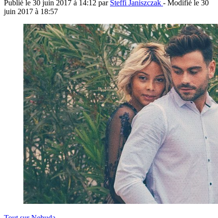
Publié le
30 juin 2017 à 14:12
par
Steffi Janiszczak
- Modifié le
30
juin 2017 à 18:57
Tout sur
Nehuda