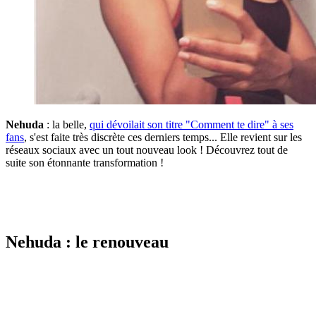
Nehuda
: la belle,
qui dévoilait son titre "Comment te dire" à ses
fans
, s'est faite très discrète ces derniers temps... Elle revient sur les
réseaux sociaux avec un tout nouveau look ! Découvrez tout de
suite son étonnante transformation !
a a a a a a a a a a a a a a a a a a a a a a a a a a a a a a a a a a a a a a
Nehuda : le renouveau
a a a a a a a a a a a a a a a a a a a a a a a a a a a a a a a a a a a a a a