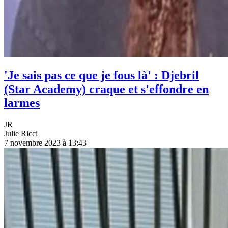
'Je sais pas ce que je fous là' : Djebril
(Star Academy) craque et s'effondre en
larmes
JR
Julie Ricci
7 novembre 2023 à 13:43