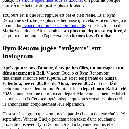
puisqu'il
s'affiche également sous sa douche
. On pourrait presque
croire à une bataille du post le plus affriolant.
Toujours est-il que leur rupture est bel et bien réelle. Et si Rym
Renom ne s'affiche pas plus malheureuse que cela, Vincent Queijo a
quant à lui
beaucoup inquiété sa communauté
. En effet, le papa de
Maria-Valentina et Alma semblait
au plus mal depuis sa rupture
, à
tel point qu'on pouvait l'apercevoir
en larmes lors d'un live
.
Rym Renom jugée "vulgaire" sur
Instagram
Après
quatre ans d'amour, deux petites filles, un mariage et un
déménagement à Bali
, Vincent Queijo et Rym Renom ont
finalement annoncé leur rupture. En effet, les parents de
Maria-
Valentina, née en 2020 et de Alma, née en 2022
ont décidé de
mettre un terme à leur union. Pourtant, leur
départ pour Bali à l'été
2023
sonnait comme un nouveau départ. Malheureusement, celui-ci
n'aura pas eu l'effet escompté puisque quelques semaines plus tard,
ils annonçaient conjointement leur séparation.
C'est sur Instagram qu'ils ont pris la parole chacun de leur côté le 29
septembre. Vincent Queijo ponctuait son texte d'une touchante
photo de dos avec Rym Renom. Quant à la jeune femme, elle