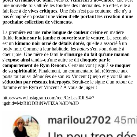
une nouvelle fois attirée les foudres des internautes. En effet, elle a
fait face à de
vives critiques
. Une fois n'est pas coutume, elle n'y a
pas échappé en postant une
vidéo d'elle portant les création d'une
prochaine collection de vêtements.
La première est une
robe longue de couleur crème
en matière
fluide
fendue sur la jambe
et
ouverte sur le ventre
. La seconde
est un
kimono noir orné de détails dorés
, qu'elle a associé à un
body noir. Comme à leur habitude, les
haters
s'en s'ont donné à
coeur joie. Une mère de famille
s'insurge du fait qu'une maman
s'expose ainsi
tandis-qu'une autre se dit
choquée par le
comportement de Rym Renom
. Certains vont jusqu'à
se moquer
de sa spiritualité
. Finalement, un commentaire fait référence aux
posts tout aussi dénudées de son ex Vincent Queijo et y voit là une
séduction par réseaux interposés
. Serait-ce le signe d'un retour de
flamme entre Rym et Vincent ? À vous de juger !
https://www.instagram.com/reel/CzLasf0JhS4/?
igshid=MzRlODBiNWFlZA%3D%3D