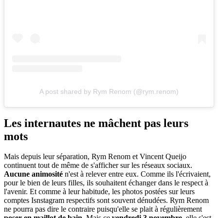
A post shared by Rym Renom (@rym.renom)
Les internautes ne mâchent pas leurs
mots
Mais depuis leur séparation, Rym Renom et Vincent Queijo
continuent tout de même de s'afficher sur les réseaux sociaux.
Aucune animosité
n'est à relever entre eux. Comme ils l'écrivaient,
pour le bien de leurs filles, ils souhaitent échanger dans le respect à
l'avenir. Et comme à leur habitude, les photos postées sur leurs
comptes Isnstagram respectifs sont souvent dénudées. Rym Renom
ne pourra pas dire le contraire puisqu'elle se plait à régulièrement
poser en maillot de bain
. Mais ce
vendredi 3 novembre
, elle s'est