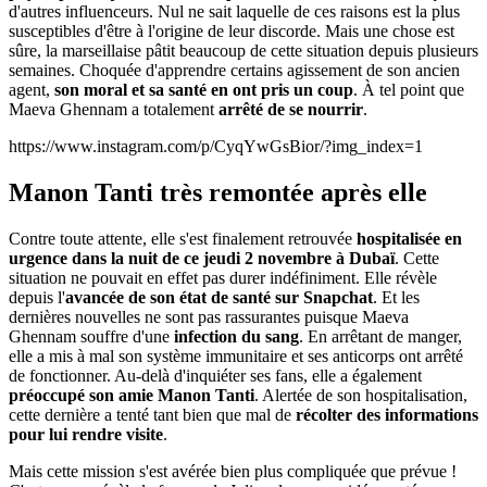
d'autres influenceurs. Nul ne sait laquelle de ces raisons est la plus
susceptibles d'être à l'origine de leur discorde. Mais une chose est
sûre, la marseillaise pâtit beaucoup de cette situation depuis plusieurs
semaines. Choquée d'apprendre certains agissement de son ancien
agent,
son moral et sa santé en ont pris un coup
. À tel point que
Maeva Ghennam a totalement
arrêté de se nourrir
.
https://www.instagram.com/p/CyqYwGsBior/?img_index=1
Manon Tanti très remontée après elle
Contre toute attente, elle s'est finalement retrouvée
hospitalisée en
urgence dans la nuit de ce jeudi 2 novembre à Dubaï
. Cette
situation ne pouvait en effet pas durer indéfiniment. Elle révèle
depuis l'
avancée de son état de santé sur Snapchat
. Et les
dernières nouvelles ne sont pas rassurantes puisque Maeva
Ghennam souffre d'une
infection du sang
. En arrêtant de manger,
elle a mis à mal son système immunitaire et ses anticorps ont arrêté
de fonctionner. Au-delà d'inquiéter ses fans, elle a également
préoccupé son amie Manon Tanti
. Alertée de son hospitalisation,
cette dernière a tenté tant bien que mal de
récolter des informations
pour lui rendre visite
.
Mais cette mission s'est avérée bien plus compliquée que prévue !