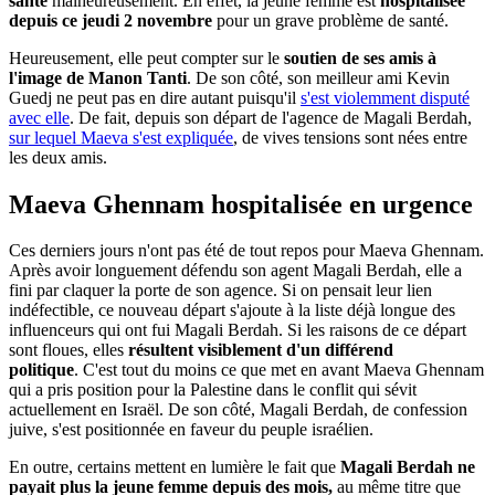
santé
malheureusement. En effet, la jeune femme est
hospitalisée
depuis ce jeudi 2 novembre
pour un grave problème de santé.
Heureusement, elle peut compter sur le
soutien de ses amis à
l'image de Manon Tanti
. De son côté, son meilleur ami Kevin
Guedj ne peut pas en dire autant puisqu'il
s'est violemment disputé
avec elle
. De fait, depuis son départ de l'agence de Magali Berdah,
sur lequel Maeva s'est expliquée
, de vives tensions sont nées entre
les deux amis.
Maeva Ghennam hospitalisée en urgence
Ces derniers jours n'ont pas été de tout repos pour Maeva Ghennam.
Après avoir longuement défendu son agent Magali Berdah, elle a
fini par claquer la porte de son agence. Si on pensait leur lien
indéfectible, ce nouveau départ s'ajoute à la liste déjà longue des
influenceurs qui ont fui Magali Berdah. Si les raisons de ce départ
sont floues, elles
résultent visiblement d'un différend
politique
. C'est tout du moins ce que met en avant Maeva Ghennam
qui a pris position pour la Palestine dans le conflit qui sévit
actuellement en Israël. De son côté, Magali Berdah, de confession
juive, s'est positionnée en faveur du peuple israélien.
En outre, certains mettent en lumière le fait que
Magali Berdah ne
payait plus la jeune femme depuis des mois,
au même titre que