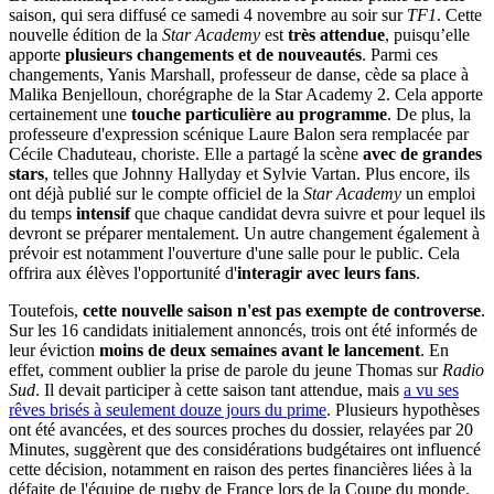
saison, qui sera diffusé ce samedi 4 novembre au soir sur
TF1
. Cette
nouvelle édition de la
Star Academy
est
très attendue
, puisqu’elle
apporte
plusieurs changements et de nouveautés
. Parmi ces
changements, Yanis Marshall, professeur de danse, cède sa place à
Malika Benjelloun, chorégraphe de la Star Academy 2. Cela apporte
certainement une
touche particulière au programme
. De plus, la
professeure d'expression scénique Laure Balon sera remplacée par
Cécile Chaduteau, choriste. Elle a partagé la scène
avec de grandes
stars
, telles que Johnny Hallyday et Sylvie Vartan. Plus encore, ils
ont déjà publié sur le compte officiel de la
Star Academy
un emploi
du temps
intensif
que chaque candidat devra suivre et pour lequel ils
devront se préparer mentalement. Un autre changement également à
prévoir est notamment l'ouverture d'une salle pour le public. Cela
offrira aux élèves l'opportunité d'
interagir avec leurs fans
.
Toutefois,
cette nouvelle saison n'est pas exempte de controverse
.
Sur les 16 candidats initialement annoncés, trois ont été informés de
leur éviction
moins de deux semaines avant le lancement
. En
effet, comment oublier la prise de parole du jeune Thomas sur
Radio
Sud
. Il devait participer à cette saison tant attendue, mais
a vu ses
rêves brisés à seulement douze jours du prime
. Plusieurs hypothèses
ont été avancées, et des sources proches du dossier, relayées par 20
Minutes, suggèrent que des considérations budgétaires ont influencé
cette décision, notamment en raison des pertes financières liées à la
défaite de l'équipe de rugby de France lors de la Coupe du monde.