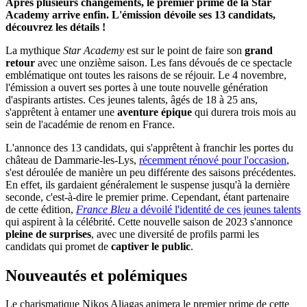
Après plusieurs changements, le premier prime de la Star
Academy arrive enfin. L'émission dévoile ses 13 candidats,
découvrez les détails !
La mythique
Star Academy
est sur le point de faire son
grand
retour
avec une onzième saison. Les fans dévoués de ce spectacle
emblématique ont toutes les raisons de se réjouir. Le 4 novembre,
l'émission a ouvert ses portes à une toute nouvelle génération
d'aspirants artistes. Ces jeunes talents, âgés de 18 à 25 ans,
s'apprêtent à entamer une
aventure épique
qui durera trois mois au
sein de l'académie de renom en France.
L'annonce des 13 candidats, qui s'apprêtent à franchir les portes du
château de Dammarie-les-Lys,
récemment rénové pour l'occasion
,
s'est déroulée de manière un peu différente des saisons précédentes.
En effet, ils gardaient généralement le suspense jusqu'à la dernière
seconde, c'est-à-dire le premier prime. Cependant, étant partenaire
de cette édition,
France Bleu
a dévoilé l'identité de ces jeunes talents
qui aspirent à la célébrité. Cette nouvelle saison de 2023 s'annonce
pleine de surprises
, avec une diversité de profils parmi les
candidats qui promet de
captiver le public
.
Nouveautés et polémiques
Le charismatique Nikos Aliagas animera le premier prime de cette