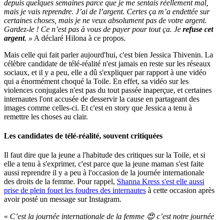
depuis quelques semaines parce que je me sentais réellement mal,
mais je vais reprendre. J’ai de l’argent. Certes ça m’a endettée sur
certaines choses, mais je ne veux absolument pas de votre argent.
Gardez-le ! Ce n’est pas à vous de payer pour tout ça. Je
refuse cet
argent
. »
A déclaré Hilona à ce propos.
Mais celle qui fait parler aujourd'hui, c'est bien Jessica Thivenin. La
célèbre candidate de télé-réalité n'est jamais en reste sur les réseaux
sociaux, et il y a peu, elle a dû s'expliquer par rapport à une vidéo
qui a énormément choqué la Toile. En effet, sa vidéo sur les
violences conjugales n'est pas du tout passée inaperçue, et certaines
internautes l'ont accusée de desservir la cause en partageant des
images comme celles-ci. Et c'est en story que Jessica a tenu à
remettre les choses au clair.
Les candidates de télé-réalité, souvent critiquées
Il faut dire que la jeune a l'habitude des critiques sur la Toile, et si
elle a tenu à s'exprimer, c'est parce que la jeune maman s'est faite
aussi reprendre il y a peu à l'occasion de la journée internationale
des droits de la femme. Pour rappel,
Shanna Kress s'est elle aussi
prise de plein fouet les foudres des internautes
à cette occasion après
avoir posté un message sur Instagram.
«
C’est la journée internationale de la femme 😍 c’est notre journée