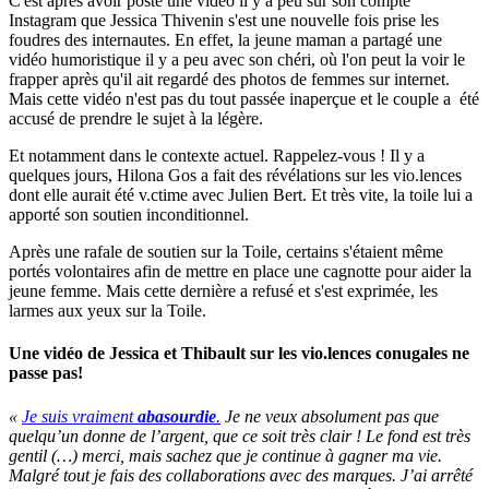
C'est après avoir posté une vidéo il y a peu sur son compte
Instagram que Jessica Thivenin s'est une nouvelle fois prise les
foudres des internautes. En effet, la jeune maman a partagé une
vidéo humoristique il y a peu avec son chéri, où l'on peut la voir le
frapper après qu'il ait regardé des photos de femmes sur internet.
Mais cette vidéo n'est pas du tout passée inaperçue et le couple a été
accusé de prendre le sujet à la légère.
Et notamment dans le contexte actuel. Rappelez-vous ! Il y a
quelques jours, Hilona Gos a fait des révélations sur les vio.lences
dont elle aurait été v.ctime avec Julien Bert. Et très vite, la toile lui a
apporté son soutien inconditionnel.
Après une rafale de soutien sur la Toile, certains s'étaient même
portés volontaires afin de mettre en place une cagnotte pour aider la
jeune femme. Mais cette dernière a refusé et s'est exprimée, les
larmes aux yeux sur la Toile.
Une vidéo de Jessica et Thibault sur les vio.lences conugales ne
passe pas!
«
Je suis vraiment
abasourdie
.
Je ne veux absolument pas que
quelqu’un donne de l’argent, que ce soit très clair ! Le fond est très
gentil (…) merci, mais sachez que je continue à gagner ma vie.
Malgré tout je fais des collaborations avec des marques. J’ai arrêté