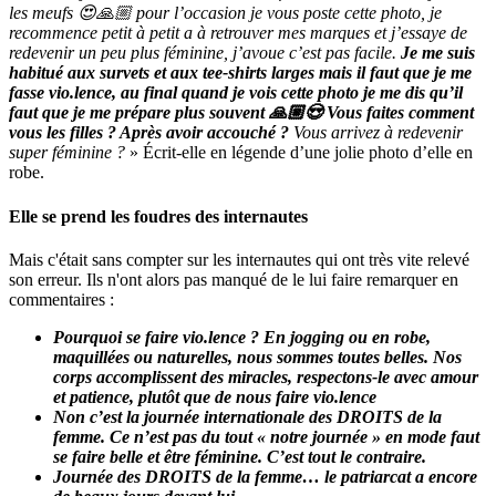
les meufs 😍🙏🏼 pour l’occasion je vous poste cette photo, je
recommence petit à petit a à retrouver mes marques et j’essaye de
redevenir un peu plus féminine, j’avoue c’est pas facile.
Je me suis
habitué aux survets et aux tee-shirts larges mais il faut que je me
fasse vio.lence, au final quand je vois cette photo je me dis qu’il
faut que je me prépare plus souvent 🙏🏼😍 Vous faites comment
vous les filles ? Après avoir accouché ?
Vous arrivez à redevenir
super féminine ?
» Écrit-elle en légende d’une jolie photo d’elle en
robe.
Elle se prend les foudres des internautes
Mais c'était sans compter sur les internautes qui ont très vite relevé
son erreur. Ils n'ont alors pas manqué de le lui faire remarquer en
commentaires :
Pourquoi se faire vio.lence ? En jogging ou en robe,
maquillées ou naturelles, nous sommes toutes belles. Nos
corps accomplissent des miracles, respectons-le avec amour
et patience, plutôt que de nous faire vio.lence
Non c’est la journée internationale des DROITS de la
femme. Ce n’est pas du tout « notre journée » en mode faut
se faire belle et être féminine. C’est tout le contraire.
Journée des DROITS de la femme… le patriarcat a encore