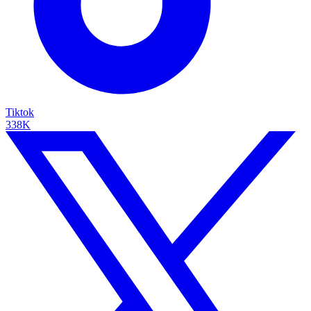
Tiktok
338K