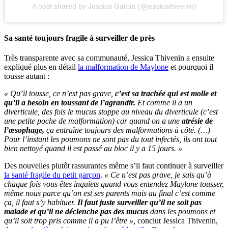
A post shared by Jessica Garcia (@jessicathivenin)
Sa santé toujours fragile à surveiller de près
Très transparente avec sa communauté, Jessica Thivenin a ensuite
expliqué plus en détail
la malformation de Maylone
et pourquoi il
tousse autant :
« Qu’il tousse, ce n’est pas grave,
c’est sa trachée qui est molle et
qu’il a besoin en toussant de l’agrandir.
Et comme il a un
diverticule, des fois le mucus stoppe au niveau du diverticule (c’est
une petite poche de malformation) car quand on a une
atrésie de
l’œsophage,
ça entraîne toujours des malformations à côté. (…)
Pour l’instant les poumons ne sont pas du tout infectés, ils ont tout
bien nettoyé quand il est passé au bloc il y a 15 jours. »
Des nouvelles plutôt rassurantes même s’il faut continuer à surveiller
la santé fragile du petit garçon
.
« Ce n’est pas grave, je sais qu’à
chaque fois vous êtes inquiets quand vous entendez Maylone tousser,
même nous parce qu’on est ses parents mais au final c’est comme
ça, il faut s’y habituer.
Il faut juste surveiller qu’il ne soit pas
malade et qu’il ne déclenche pas des mucus
dans les poumons et
qu’il soit trop pris comme il a pu l’être »,
conclut Jessica Thivenin,