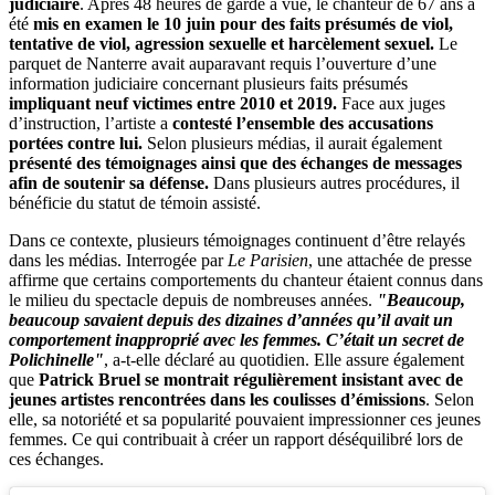
judiciaire
. Après 48 heures de garde à vue, le chanteur de 67 ans a
été
mis en examen le 10 juin pour des faits présumés de viol,
tentative de viol, agression sexuelle et harcèlement sexuel.
Le
parquet de Nanterre avait auparavant requis l’ouverture d’une
information judiciaire concernant plusieurs faits présumés
impliquant neuf victimes entre 2010 et 2019.
Face aux juges
d’instruction, l’artiste a
contesté l’ensemble des accusations
portées contre lui.
Selon plusieurs médias, il aurait également
présenté des témoignages ainsi que des échanges de messages
afin de soutenir sa défense.
Dans plusieurs autres procédures, il
bénéficie du statut de témoin assisté.
Dans ce contexte, plusieurs témoignages continuent d’être relayés
dans les médias. Interrogée par
Le Parisien
, une attachée de presse
affirme que certains comportements du chanteur étaient connus dans
le milieu du spectacle depuis de nombreuses années.
"Beaucoup,
beaucoup savaient depuis des dizaines d’années qu’il avait un
comportement inapproprié avec les femmes. C’était un secret de
Polichinelle"
, a-t-elle déclaré au quotidien. Elle assure également
que
Patrick Bruel se montrait régulièrement insistant avec de
jeunes artistes rencontrées dans les coulisses d’émissions
. Selon
elle, sa notoriété et sa popularité pouvaient impressionner ces jeunes
femmes. Ce qui contribuait à créer un rapport déséquilibré lors de
ces échanges.