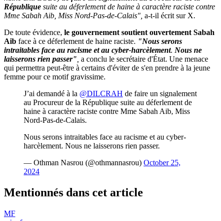
République
suite au déferlement de haine à caractère raciste
contre
Mme Sabah Aib, Miss Nord-Pas-de-Calais",
a-t-il écrit sur X.
De toute évidence,
le gouvernement soutient ouvertement Sabah
Aib
face à ce déferlement de haine raciste.
"Nous serons
intraitables face au racisme et au cyber-harcèlement
.
Nous ne
laisserons rien passer"
,
a conclu le secrétaire d'État. Une menace
qui permettra peut-être à certains d'éviter de s'en prendre à la jeune
femme pour ce motif gravissime.
J’ai demandé à la
@DILCRAH
de faire un signalement
au Procureur de la République suite au déferlement de
haine à caractère raciste contre Mme Sabah Aib, Miss
Nord-Pas-de-Calais.
Nous serons intraitables face au racisme et au cyber-
harcèlement. Nous ne laisserons rien passer.
— Othman Nasrou (@othmannasrou)
October 25,
2024
Mentionnés dans cet article
MF