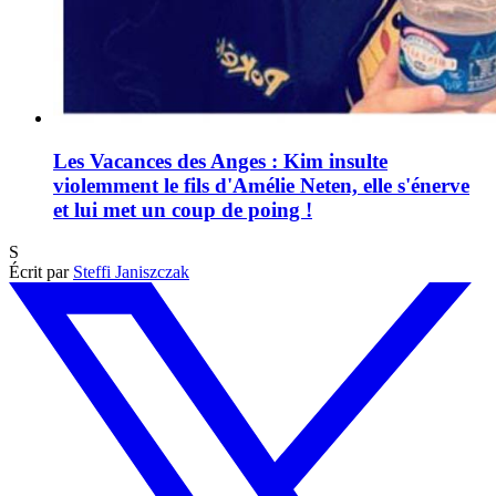
Les Vacances des Anges : Kim insulte
violemment le fils d'Amélie Neten, elle s'énerve
et lui met un coup de poing !
S
Écrit par
Steffi Janiszczak