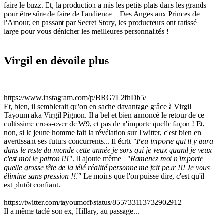
faire le buzz. Et, la production a mis les petits plats dans les grands
pour être sûre de faire de l'audience... Des Anges aux Princes de
l'Amour, en passant par Secret Story, les producteurs ont ratissé
large pour vous dénicher les meilleures personnalités !
Virgil en dévoile plus
https://www.instagram.com/p/BRG7L2fhDb5/
Et, bien, il semblerait qu'on en sache davantage grâce à Virgil
Tayoum aka Virgil Pignon. Il a bel et bien annoncé le retour de ce
cultissime cross-over de W9, et pas de n'importe quelle façon ! Et,
non, si le jeune homme fait la révélation sur Twitter, c'est bien en
avertissant ses futurs concurrents... Il écrit
"Peu importe qui il y aura
dans le reste du monde cette année je sors qui je veux quand je veux
c'est moi le patron !!!"
. Il ajoute même :
"Ramenez moi n'importe
quelle grosse tête de la télé réalité personne me fait peur !!! Je vous
élimine sans pression !!!"
Le moins que l'on puisse dire, c'est qu'il
est plutôt confiant.
https://twitter.com/tayoumoff/status/855733113732902912
Il a même taclé son ex, Hillary, au passage...