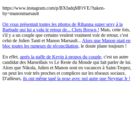
https://www.instagram.com/p/BXfadqMFrVE/?taken-
by=manonmarsault
On vous présentait toutes les photos de Rihanna super sexy à la
Barbade qui lui a valu le retour de... Chris Brown !
Mais, cette fois,
s'il y a un couple que certains veulent vraiment voir de retour, c'est
celui de Julien Tanti et Manon Marsault...
Alors que Manon niait en
bloc toutes les rumeurs de réconciliation,
le doute plane toujours !
En effet,
après la gaffe de Kevin à propos du couple,
c'est un autre
candidat des Marseillais vs Le Reste du Monde qui fait parler de lui.
Alors que Nikola, Julien et Manon sont en vacances à Saint-Tropez,
on peut les voir très proches et complices sur les réseaux sociaux.
D'ailleurs,
ils ont même tapé la pose avec nul autre que Neymar Jr !