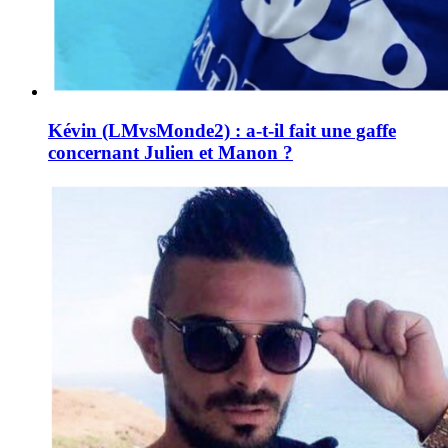
Kévin (LMvsMonde2) : a-t-il fait une gaffe
concernant Julien et Manon ?