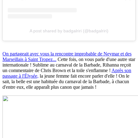
A post shared by badgalriri (@badgalriri)
On partageait avec vous la rencontre improbable de Neymar et des
Marseillais à Saint Tropez...
Cette fois, on vous parle d'une autre star
internationale ! Sublime au carnaval de la Barbade, Rihanna reçoit
un commentaire de Chris Brown et la toile s'enflamme !
Après son
passage à l'Élysée,
la jeune femme fait encore parler d'elle ! On le
sait, la belle est une habituée du carnaval de la Barbade, à chacun
d'entre eux, elle apparaît plus canon que jamais !