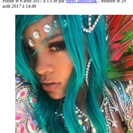
Publié le
8 août 2017 à 13:38
par
Steffi Janiszczak
- Modifié le
29
août 2017 à 14:40