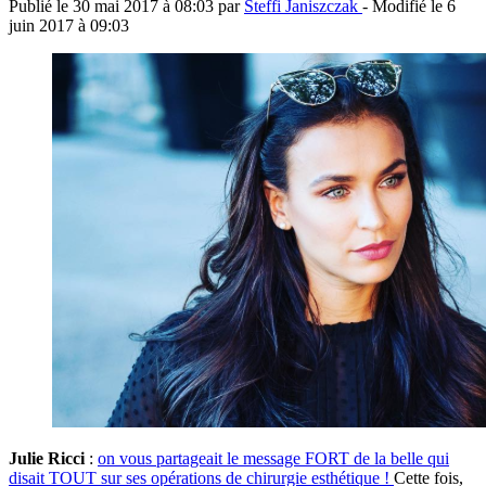
Publié le
30 mai 2017 à 08:03
par
Steffi Janiszczak
- Modifié le
6
juin 2017 à 09:03
Julie Ricci
:
on vous partageait le message FORT de la belle qui
disait TOUT sur ses opérations de chirurgie esthétique !
Cette fois,