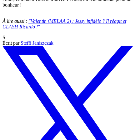
bonheur !
À lire aussi :
"Valentin (MELAA 2) : Jessy infidèle ? Il réagit et
CLASH Ricardo !"
S
Écrit par
Steffi Janiszczak