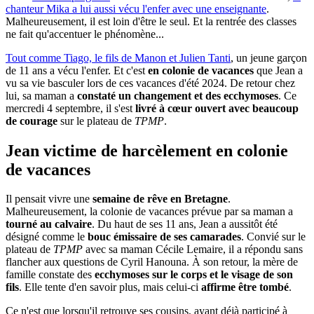
chanteur Mika a lui aussi vécu l'enfer avec une enseignante
.
Malheureusement, il est loin d'être le seul. Et la rentrée des classes
ne fait qu'accentuer le phénomène...
Tout comme Tiago, le fils de Manon et Julien Tanti
, un jeune garçon
de 11 ans a vécu l'enfer. Et c'est
en colonie de vacances
que Jean a
vu sa vie basculer lors de ces vacances d'été 2024. De retour chez
lui, sa maman a
constaté un changement et des ecchymoses
. Ce
mercredi 4 septembre, il s'est
livré à cœur ouvert avec beaucoup
de courage
sur le plateau de
TPMP
.
Jean victime de harcèlement en colonie
de vacances
Il pensait vivre une
semaine de rêve en Bretagne
.
Malheureusement, la colonie de vacances prévue par sa maman a
tourné au calvaire
. Du haut de ses 11 ans, Jean a aussitôt été
désigné comme le
bouc émissaire de ses camarades
. Convié sur le
plateau de
TPMP
avec sa maman Cécile Lemaire, il a répondu sans
flancher aux questions de Cyril Hanouna. À son retour, la mère de
famille constate des
ecchymoses sur le corps et le visage de son
fils
. Elle tente d'en savoir plus, mais celui-ci
affirme être tombé
.
Ce n'est que lorsqu'il retrouve ses cousins, ayant déjà participé à