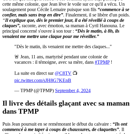
cette même colonie, que Jean lève le voile sur ce qu'il a vécu. Un
soulagement pour Cécile Lemaire puisque son fils
“commence à se
confier, mais sans trop en dire”
. Finalement, il se libère d'un poids.
“
Il explique que, dès le premier jour, il a été réveillé à coups de
claques”,
raconte, avec émotion, sa maman à Cyril Hanouna. Le
principal concerné s'ouvre à son tour :
“Dès le matin, à 8h, ils
venaient me mettre une claque pour me réveiller.”
"Dès le matin, ils venaient me mettre des claques..."
🚨 Jean, 11 ans, martyrisé pendant une colonie de
vacances : il témoigne, avec sa mère, dans
#TPMP
!
La suite en direct sur
@C8TV
📺
pic.twitter.com/sJH8G7KEnB
— TPMP (@TPMP)
September 4, 2024
Il livre des détails glaçant avec sa maman
dans TPMP
Puis Jean poursuit en se remémorant le début du calvaire :
“Ils ont
commencé à me taper à coups de chaussures, de claquettes”
.
Il