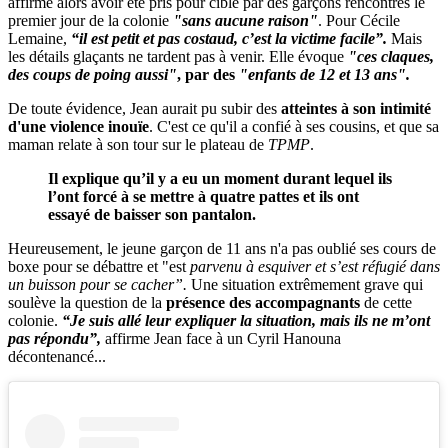
affirme alors avoir été pris pour cible par des garçons rencontrés le
premier jour de la colonie
"sans aucune raison"
. Pour Cécile
Lemaine,
“il est petit et pas costaud, c’est la victime facile”.
Mais
les détails glaçants ne tardent pas à venir. Elle évoque
"ces claques,
des coups de poing aussi"
, par des
"enfants de 12 et 13 ans".
De toute évidence, Jean aurait pu subir des
atteintes à son intimité
d'une violence inouïe
. C'est ce qu'il a confié à ses cousins, et que sa
maman relate à son tour sur le plateau de
TPMP
.
Il explique qu’il y a eu un moment durant lequel ils
l’ont forcé à se mettre à quatre pattes et ils ont
essayé de baisser son pantalon.
Heureusement, le jeune garçon de 11 ans n'a pas oublié ses cours de
boxe pour se débattre et "est
parvenu à esquiver et s’est réfugié dans
un buisson pour se cacher”.
Une situation extrêmement grave qui
soulève la question de la
présence des accompagnants
de cette
colonie.
“Je suis allé leur expliquer la situation, mais ils ne m’ont
pas répondu”,
affirme Jean face à un Cyril Hanouna
décontenancé...