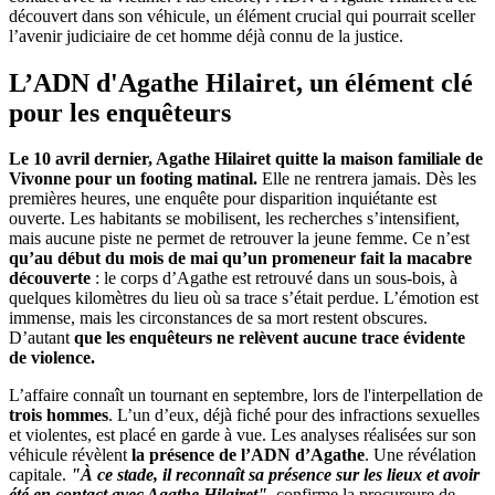
découvert dans son véhicule, un élément crucial qui pourrait sceller
l’avenir judiciaire de cet homme déjà connu de la justice.
L’ADN d'Agathe Hilairet, un élément clé
pour les enquêteurs
Le 10 avril dernier, Agathe Hilairet quitte la maison familiale de
Vivonne pour un footing matinal.
Elle ne rentrera jamais. Dès les
premières heures, une enquête pour disparition inquiétante est
ouverte. Les habitants se mobilisent, les recherches s’intensifient,
mais aucune piste ne permet de retrouver la jeune femme. Ce n’est
qu’au début du mois de mai qu’un promeneur fait la macabre
découverte
: le corps d’Agathe est retrouvé dans un sous-bois, à
quelques kilomètres du lieu où sa trace s’était perdue. L’émotion est
immense, mais les circonstances de sa mort restent obscures.
D’autant
que les enquêteurs ne relèvent aucune trace évidente
de violence.
L’affaire connaît un tournant en septembre, lors de l'interpellation de
trois hommes
. L’un d’eux, déjà fiché pour des infractions sexuelles
et violentes, est placé en garde à vue. Les analyses réalisées sur son
véhicule révèlent
la présence de l’ADN d’Agathe
. Une révélation
capitale.
"À ce stade, il reconnaît sa présence sur les lieux et avoir
été en contact avec Agathe Hilairet"
, confirme la procureure de