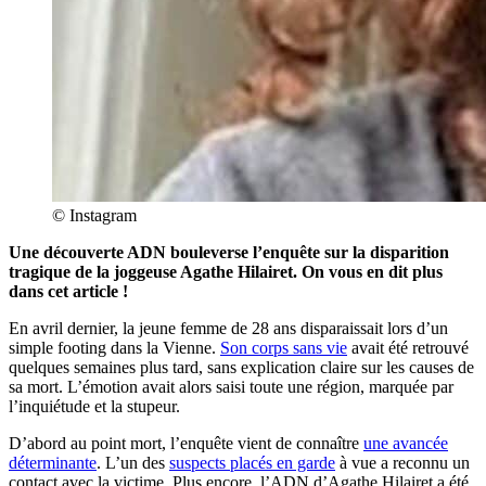
© Instagram
Une découverte ADN bouleverse l’enquête sur la disparition
tragique de la joggeuse Agathe Hilairet. On vous en dit plus
dans cet article !
En avril dernier, la jeune femme de 28 ans disparaissait lors d’un
simple footing dans la Vienne.
Son corps sans vie
avait été retrouvé
quelques semaines plus tard, sans explication claire sur les causes de
sa mort. L’émotion avait alors saisi toute une région, marquée par
l’inquiétude et la stupeur.
D’abord au point mort, l’enquête vient de connaître
une avancée
déterminante
. L’un des
suspects placés en garde
à vue a reconnu un
contact avec la victime. Plus encore, l’ADN d’Agathe Hilairet a été