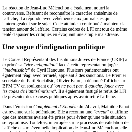
La réaction de Jean-Luc Mélenchon a également nourri la
controverse. Refusant de reconnaître le caractère antisémite de
l'affiche, il a répondu avec véhémence aux journalistes qui
l'interrogeaient sur le sujet. Cette attitude a contribué à maintenir la
tension autour de l'affaire. Certains cadres de LFI ont tout de même
tenté d'apaiser les critiques en évoquant une simple maladresse.
Une vague d’indignation politique
Le Conseil Représentatif des Institutions Juives de France (CRIF) a
exprimé sa
"vive indignation"
face à cette représentation jugée
"inadmissible"
de Cyril Hanouna. Plusieurs parlementaires ont
également réagi avec fermeté, appelant à des sanctions. Le Premier
secrétaire du Parti Socialiste, Olivier Faure, a dénoncé l'affiche sur
BFM TV en soulignant qu’
"on ne peut pas, à gauche, jouer avec
les codes de l’antisémitisme"
. Il a également fustigé le refus de LFI
de présenter des excuses publiques après avoir retiré l'affiche.
Dans l’émission
Complément d’Enquête
du 24 avril, Mathilde Panot
est revenue sur la polémique. Elle a reconnu une
"erreur"
et affirmé
que des mesures avaient été prises pour éviter qu'une telle situation
se reproduise. Toutefois, interrogée sur le processus de validation de
l'affiche et sur l'éventuelle implication de Jean-Luc Mélenchon, elle