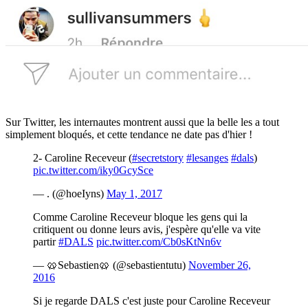
Sur Twitter, les internautes montrent aussi que la belle les a tout
simplement bloqués, et cette tendance ne date pas d'hier !
2- Caroline Receveur (
#secretstory
#lesanges
#dals
)
pic.twitter.com/iky0GcySce
— . (@hoeIyns)
May 1, 2017
Comme Caroline Receveur bloque les gens qui la
critiquent ou donne leurs avis, j'espère qu'elle va vite
partir
#DALS
pic.twitter.com/Cb0sKtNn6v
— 🥨Sebastien🥨 (@sebastientutu)
November 26,
2016
Si je regarde DALS c'est juste pour Caroline Receveur