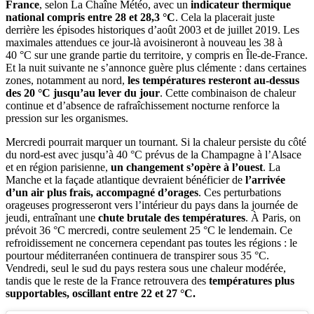
France
, selon La Chaîne Météo, avec un
indicateur thermique
national compris entre 28 et 28,3 °C
. Cela la placerait juste
derrière les épisodes historiques d’août 2003 et de juillet 2019. Les
maximales attendues ce jour-là avoisineront à nouveau les 38 à
40 °C sur une grande partie du territoire, y compris en Île-de-France.
Et la nuit suivante ne s’annonce guère plus clémente : dans certaines
zones, notamment au nord,
les températures resteront au-dessus
des 20 °C jusqu’au lever du jour
. Cette combinaison de chaleur
continue et d’absence de rafraîchissement nocturne renforce la
pression sur les organismes.
Mercredi pourrait marquer un tournant. Si la chaleur persiste du côté
du nord-est avec jusqu’à 40 °C prévus de la Champagne à l’Alsace
et en région parisienne,
un changement s’opère à l’ouest
. La
Manche et la façade atlantique devraient bénéficier de
l’arrivée
d’un air plus frais, accompagné d’orages
. Ces perturbations
orageuses progresseront vers l’intérieur du pays dans la journée de
jeudi, entraînant une
chute brutale des températures
. À Paris, on
prévoit 36 °C mercredi, contre seulement 25 °C le lendemain. Ce
refroidissement ne concernera cependant pas toutes les régions : le
pourtour méditerranéen continuera de transpirer sous 35 °C.
Vendredi, seul le sud du pays restera sous une chaleur modérée,
tandis que le reste de la France retrouvera des
températures plus
supportables, oscillant entre 22 et 27 °C.