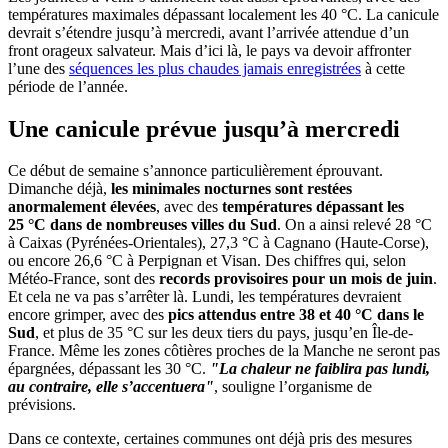
températures maximales dépassant localement les 40 °C. La canicule
devrait s’étendre jusqu’à mercredi, avant l’arrivée attendue d’un
front orageux salvateur. Mais d’ici là, le pays va devoir affronter
l’une des
séquences les plus chaudes jamais enregistrées
à cette
période de l’année.
Une canicule prévue jusqu’à mercredi
Ce début de semaine s’annonce particulièrement éprouvant.
Dimanche déjà,
les minimales nocturnes sont restées
anormalement élevées
, avec des
températures dépassant les
25 °C dans de nombreuses villes du Sud
. On a ainsi relevé 28 °C
à Caixas (Pyrénées-Orientales), 27,3 °C à Cagnano (Haute-Corse),
ou encore 26,6 °C à Perpignan et Visan. Des chiffres qui, selon
Météo-France, sont des
records provisoires pour un mois de juin
.
Et cela ne va pas s’arrêter là. Lundi, les températures devraient
encore grimper, avec des
pics attendus entre 38 et 40 °C dans le
Sud
, et plus de 35 °C sur les deux tiers du pays, jusqu’en Île-de-
France. Même les zones côtières proches de la Manche ne seront pas
épargnées, dépassant les 30 °C.
"La chaleur ne faiblira pas lundi,
au contraire, elle s’accentuera"
, souligne l’organisme de
prévisions.
Dans ce contexte, certaines communes ont déjà pris des mesures