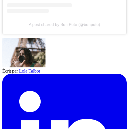
A post shared by Bon Pote (@bonpote)
Écrit par
Lola Talbot