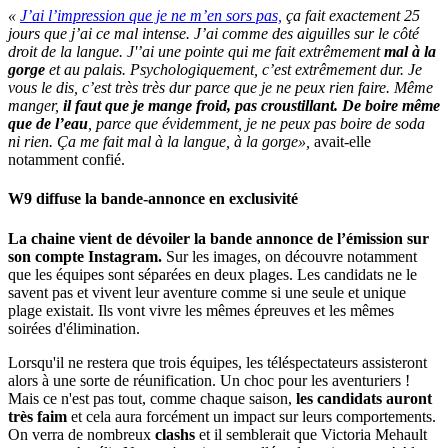
«
J’ai l’impression que je ne m’en sors pas,
ça fait exactement 25
jours que j’ai ce mal intense.
J’ai comme des aiguilles sur le côté
droit de la langue. J'’ai une pointe qui me fait extrêmement
mal à la
gorge
et au palais.
Psychologiquement, c’est extrêmement dur. Je
vous le dis, c’est très très dur parce que je ne peux rien faire. Même
manger,
il faut que je mange froid, pas croustillant.
De boire même
que de l’eau
, parce que évidemment, je ne peux pas boire de soda
ni rien. Ça me fait mal à la langue, à la gorge»,
avait-elle
notamment confié.
W9 diffuse la bande-annonce en exclusivité
La chaine vient de dévoiler la bande annonce de l’émission sur
son compte Instagram.
Sur les images, on découvre notamment
que les équipes sont séparées en deux plages. Les candidats ne le
savent pas et vivent leur aventure comme si une seule et unique
plage existait. Ils vont vivre les mêmes épreuves et les mêmes
soirées d'élimination.
Lorsqu'il ne restera que trois équipes, les téléspectateurs assisteront
alors à une sorte de réunification. Un choc pour les aventuriers !
Mais ce n'est pas tout, comme chaque saison,
les candidats auront
très faim
et cela aura forcément un impact sur leurs comportements.
On verra de nombreux
clashs
et il semblerait que Victoria Mehault