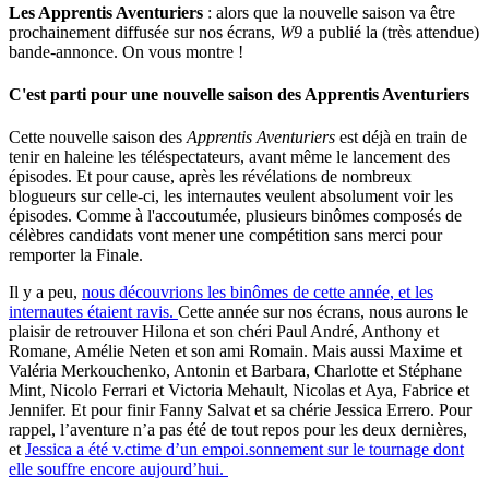
Les Apprentis Aventuriers
: alors que la nouvelle saison va être
prochainement diffusée sur nos écrans,
W9
a publié la (très attendue)
bande-annonce. On vous montre !
C'est parti pour une nouvelle saison des Apprentis Aventuriers
Cette nouvelle saison des
Apprentis Aventuriers
est déjà en train de
tenir en haleine les téléspectateurs, avant même le lancement des
épisodes. Et pour cause, après les révélations de nombreux
blogueurs sur celle-ci, les internautes veulent absolument voir les
épisodes. Comme à l'accoutumée, plusieurs binômes composés de
célèbres candidats vont mener une compétition sans merci pour
remporter la Finale.
Il y a peu,
nous découvrions les binômes de cette année, et les
internautes étaient ravis.
Cette année sur nos écrans, nous aurons le
plaisir de retrouver Hilona et son chéri Paul André, Anthony et
Romane, Amélie Neten et son ami Romain. Mais aussi Maxime et
Valéria Merkouchenko, Antonin et Barbara, Charlotte et Stéphane
Mint, Nicolo Ferrari et Victoria Mehault, Nicolas et Aya, Fabrice et
Jennifer. Et pour finir Fanny Salvat et sa chérie Jessica Errero. Pour
rappel, l’aventure n’a pas été de tout repos pour les deux dernières,
et
Jessica a été v.ctime d’un empoi.sonnement sur le tournage dont
elle souffre encore aujourd’hui.