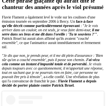
Cette phrase glaçante qu'aurait dite le
chanteur des années après le viol présumé
Flavie Flament a également levé le voile sur les coulisses d'une
émission tournée en septembre 2006 à Bercy. Un
face-à-face
qu'elle décrit comme particulièrement éprouvant
:
"Je le vois
arriver dans un couloir, on est seuls, je veux faire demi-tour,
il me
serre dans ses bras et me dit dans l'oreille : 'Tu te souviens ?'"
.
Patrick Bruel lui aurait alors affirmé qu'ils avaient
"couché
ensemble",
ce que l'animatrice aurait immédiatement et fermement
nié.
"Je dis que non, je prends peur, et il me dit plein d'assurance : 'Bien
sûr qu'on a couché ensemble', puis il passe son chemin.
J'ai vécu
cela comme un instant d'impunité totale et de perversité.
Je vivais
depuis toujours avec ce questionnement, il m'apportait une réponse,
tout en sachant que je ne pourrais rien en faire, car personne ne
pouvait être pris à témoin",
a-t-elle confié. Une révélation de plus
qui l'a convaincue de franchir le pas :
Flavie Flament a depuis
décidé de porter plainte contre Patrick Bruel
.