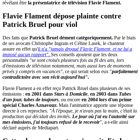
révélant être
la présentatrice de télévision Flavie Flament.
Flavie Flament dépose plainte contre
Patrick Bruel pour viol
Des faits que
Patrick Bruel dément catégoriquement.
Par le biais
de ses avocats Christophe Ingrain et Céline Lasek, le chanteur
assure en effet qu'
il n'a
"jamais drogué Flavie Flament, et ne lui a
imposé aucun rapport"
.
Ses conseils ajoutent que les deux
personnalités
"se sont croisés plusieurs fois au fil des ans, lors
d'émissions de télévision notamment, mais aussi lors de moments
privés y compris en vacances"
, ce qui serait selon eux "
parfaitement
contradictoire avec son récit aujourd'hui".
Flavie Flament a en effet reçu Patrick Bruel dans plusieurs de ses
émissions :
en 2001 dans
Stars à Domicile
,
en 2003 dans
Tubes
d'un jour, tubes de toujours
, ou encore
en 2004 lors d'un prime
spécial Charles Aznavour.
Mais l'animatrice apporte une réponse
directe à ces reproches.
"À l'époque, je n'avais pas la main, c'était la
production qui décidait des invités.
Le jour où j'ai eu l'autorité sur
mes émissions, j'ai toujours refusé de le recevoir
",
a-t-elle ainsi
déclaré auprès de Mediapart.