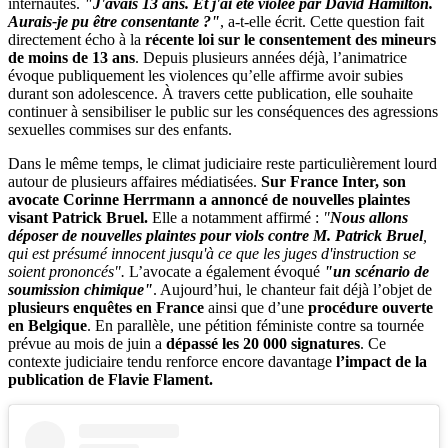
internautes.
"J'avais 13 ans. Et j'ai été violée par David Hamilton.
Aurais-je pu être consentante ?"
, a-t-elle écrit. Cette question fait
directement écho à la
récente loi sur le consentement des mineurs
de moins de 13 ans
. Depuis plusieurs années déjà, l’animatrice
évoque publiquement les violences qu’elle affirme avoir subies
durant son adolescence. À travers cette publication, elle souhaite
continuer à sensibiliser le public sur les conséquences des agressions
sexuelles commises sur des enfants.
Dans le même temps, le climat judiciaire reste particulièrement lourd
autour de plusieurs affaires médiatisées.
Sur France Inter, son
avocate Corinne Herrmann a annoncé de nouvelles plaintes
visant Patrick Bruel.
Elle a notamment affirmé :
"
Nous allons
déposer de nouvelles plaintes pour viols contre M. Patrick Bruel
,
qui est présumé innocent jusqu'à ce que les juges d'instruction se
soient prononcés".
L’avocate a également évoqué
"un scénario de
soumission chimique"
. Aujourd’hui, le chanteur fait déjà l’objet de
plusieurs enquêtes en France
ainsi que d’une
procédure ouverte
en Belgique
. En parallèle, une pétition féministe contre sa tournée
prévue au mois de juin a
dépassé les 20 000 signatures
. Ce
contexte judiciaire tendu renforce encore davantage
l’impact de la
publication de Flavie Flament.