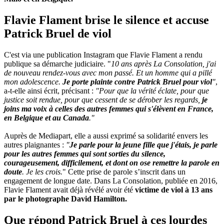
Flavie Flament brise le silence et accuse
Patrick Bruel de viol
C'est via une publication Instagram que Flavie Flament a rendu
publique sa démarche judiciaire. "
10 ans après La Consolation, j'ai
de nouveau rendez-vous avec mon passé. Et un homme qui a pillé
mon adolescence.
Je porte plainte contre Patrick Bruel pour viol
"
,
a-t-elle ainsi écrit, précisant :
"Pour que la vérité éclate, pour que
justice soit rendue, pour que cessent de se dérober les regards,
je
joins ma voix à celles des autres femmes qui s'élèvent en France,
en Belgique et au Canada
."
Auprès de Mediapart, elle a aussi exprimé sa solidarité envers les
autres plaignantes :
"
Je parle pour la jeune fille que j'étais, je parle
pour les autres femmes qui sont sorties du silence,
courageusement, difficilement, et dont on ose remettre la parole en
doute
. Je les crois.
" Cette prise de parole s’inscrit dans un
engagement de longue date. Dans La Consolation, publiée en 2016,
Flavie Flament avait déjà révélé avoir été
victime de viol à 13 ans
par le photographe David Hamilton.
Que répond Patrick Bruel à ces lourdes