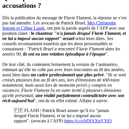
accusations ?
Dès la publication du message de Flavie Flament, la réponse ne s’est
pas fait attendre. Les avocats de Patrick Bruel,
Mes Christophe
Ingrain et Céline Lasek
, ont pris la parole auprès de l’AFP avec une
position claire :
le chanteur
"n'a jamais drogué Flavie Flament, et
ne lui a imposé aucun rapport"
sexuel
selon leurs dires. Ses
conseils reconnaissent toutefois que les deux personnalités se
connaissent :
"Patrick Bruel a rencontré Flavie Flament dans les
années 90,
ils ont eu une relation épisodique à l'époque
".
De leur côté, ils contestent fermement la version de l’animatrice,
estimant qu’elle ne colle pas avec leurs rencontres au fil des années,
aussi bien dans
un cadre professionnel que plus privé
. "
Ils se sont
croisés plusieurs fois au fil des ans, lors d'émissions de télévision
notamment, mais aussi lors de moments privés y compris en
vacances. Flavie Flament l'a en outre invité à plusieurs émissions
qu'elle présentait,
une réalité parfaitement contradictoire avec son
récit aujourd'hui
", ont-ils en effet estimé. Affaire à suivre.
🇫🇷 FLASH | Patrick Bruel assure qu’il n'a "jamais
drogué Flavie Flament, et ne lui a imposé aucun
rapport". (avocats à l’AFP)
https://t.co/bDfAXnYYiO