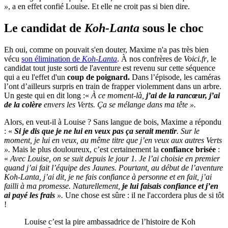
»
, a en effet confié Louise. Et elle ne croit pas si bien dire.
Le candidat de
Koh-Lanta
sous le choc
Eh oui, comme on pouvait s'en douter, Maxime n'a pas très bien
vécu
son élimination de
Koh-Lanta
. À nos confrères de
Voici.fr
, le
candidat tout juste sorti de l'aventure est revenu sur cette séquence
qui a eu l'effet d'un
coup de poignard.
Dans l’épisode, les caméras
l’ont d’ailleurs surpris en train de frapper violemment dans un arbre.
Un geste qui en dit long :«
À ce moment-là,
j’ai de la rancœur, j’ai
de la colère
envers les Verts. Ça se mélange dans ma tête ».
Alors, en veut-il à Louise ? Sans langue de bois, Maxime a répondu
: «
Si je dis que je ne lui en veux pas ça serait mentir
. Sur le
moment, je lui en veux, au même titre que j’en veux aux autres Verts
».
Mais le plus douloureux, c’est certainement la
confiance brisée
:
«
Avec Louise, on se suit depuis le jour 1. Je l’ai choisie en premier
quand j’ai fait l’équipe des Jaunes. Pourtant, au début de l’aventure
Koh-Lanta, j’ai dit, je ne fais confiance à personne et en fait, j’ai
failli à ma promesse. Naturellement,
je lui faisais confiance et j’en
ai payé les frais
».
Une chose est sûre : il ne l'accordera plus de si tôt
!
Louise c’est la pire ambassadrice de l’histoire de Koh