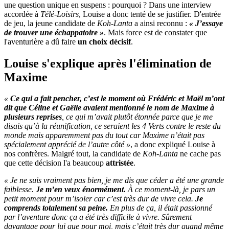
une question unique en suspens : pourquoi ? Dans une interview
accordée à
Télé-Loisirs
, Louise a donc tenté de se justifier. D'entrée
de jeu, la jeune candidate de
Koh-Lanta
a ainsi reconnu :
« J’essaye
de trouver une échappatoire »
. Mais force est de constater que
l'aventurière a dû faire
un choix décisif
.
Louise s'explique après l'élimination de
Maxime
«
Ce qui a fait pencher, c’est le moment où Frédéric et Maël m’ont
dit que Céline et Gaëlle avaient mentionné le nom de Maxime à
plusieurs reprises
, ce qui m’avait plutôt étonnée parce que je me
disais qu’à la réunification, ce seraient les 4 Verts contre le reste du
monde mais apparemment pas du tout car Maxime n’était pas
spécialement apprécié de l’autre côté »
, a donc expliqué Louise à
nos confrères. Malgré tout, la candidate de
Koh-Lanta
ne cache pas
que cette décision l'a beaucoup
attristée
.
« Je ne suis vraiment pas bien, je me dis que céder a été une grande
faiblesse.
Je m’en veux énormément.
À ce moment-là, je pars un
petit moment pour m’isoler car c’est très dur de vivre cela.
Je
comprends totalement sa peine.
En plus de ça, il était passionné
par l’aventure donc ça a été très difficile à vivre. Sûrement
davantage pour lui que pour moi, mais c’était très dur quand même