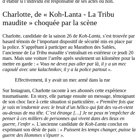
d’établir si l’individu est responsable de ses actes ou non.
Charlotte, de « Koh-Lanta - La Tribu
maudite » choquée par la scène
Charlotte, candidate de la saison 26 de
Koh-Lanta
, s’est trouvée par
hasard témoin de l’important dispositif de sécurité mis en place par
la police. S’apprêtant à participer au Marathon des Sables,
l’ancienne de
La Tribu maudite
s’entraînait en extérieur ce jeudi 20
mars. Mais une voiture l’arrête après seulement un kilomètre pour la
mettre en garde :
« Vous ne devez pas aller par là, il y a un mec
cagoulé avec une kalachnikov, il y a la police partout »
.
Effectivement, il y avait un mec armé dans la rue
Sur Instagram, Charlotte raconte à ses abonnés cette expérience
traumatisante. En story, elle partage ensuite un message, témoignant
de son choc face à cette situation si particulière.
« Première fois que
je vais m’endormir avec le bruit d’un hélico qui fait des va-et-vient
au-dessus de ma tête. C’est étrange […] Je ne peux m’empêcher de
penser à ces milliers de personnes qui vivent dans des lieux en
guerre, l’enfer »
. L'ancienne candidate de
Koh-Lanta
conclut en
exprimant son désir de paix :
« Puissent les temps changer, puisse la
guerre des Hommes s’épurer »
.