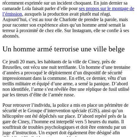
récemment exprimée sur un incident choquant. En juin dernier sa
camarade Lola faisait parler d’elle pour
ses propos sur le montage de
l’émission
, auxquels la production avait plutôt mal réagi.
Aujourd’hui, c’est au tour de Charlotte de prendre la parole, mais
pour raconter son expérience alors qu’un homme armé semait la
terreur à proximité de chez elle. Sur Instagram, elle se confie à ses
abonnés.
Un homme armé terrorise une ville belge
Ce jeudi 20 mars, les habitants de la ville de Ciney, près de
Bruxelles, ont vécu une nuit terrifiante. Un homme d’une trentaine
d’années a provoqué le déploiement d’un dispositif de sécurité
impressionnant dans la commune. En effet, ce dernier, vêtu d’un
treillis militaire et équipé d’une arme, a semé la panique. D’abord
non identifiée, l’arme s’est révélée être une réplique de fusil utilisé
par les tireurs d’élite de l’armée russe.
Pour retrouver l’individu, la police a mis en place un périmètre de
sécurité et le Groupe d’intervention spéciale (GIS), ainsi qu’un
hélicoptère ont été dépêchés sur place. D’abord repéré près de la
gare de Ciney, l’homme est interpellé vers 5 heures du matin. Il
souffrirait de troubles psychologiques et doit être entendu par un
juge d’instruction. Un expert doit également être désigné afin