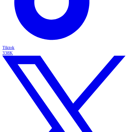
Tiktok
338K