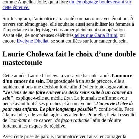
comme Angelina Jolie, qui a livré
un témoignage bouleversant sur
cette épreuve.
Sur Instagram, l’animatrice a raconté son parcours avec émotion. À
travers son témoignage, elle souhaite aussi sensibiliser les femmes à
l’importance du dépistage et assumer pleinement son opération.
Avant elle, de nombreuses célébrités
telles que Carla Bruni
, ou
encore
Evelyne Dheliat
, se sont confiées sur leur cancer du sein.
Laurie Cholewa fait le choix d’une double
mastectomie
Cette année, Laurie Cholewa a vu sa vie basculer après
l’annonce
d’un cancer du sein
. Diagnostiquée à un stade précoce, elle a
rapidement pris une décision forte afin d’éviter toute aggravation.
"Je viens de me faire enlever les deux seins suite à un cancer du
sein"
, explique-t-elle au média
Lou
. La journaliste affirme avoir
pensé avant tout à ses proches et à son avenir.
"J’ai envie d’être là
pour mes enfants. Le plus longtemps possible"
, confie-t-elle. Face
à la maladie, elle voulait agir sans attendre. Pour elle, il était essentiel
de
"combattre"
ce cancer
"de façon radicale"
afin de réduire
fortement les risques de récidive.
Avec cette prise de parole, l’animatrice veut aussi encourager la