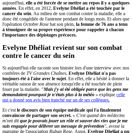
aujourd'hui,
elle a été forcée de se mettre au repos il y a quelques
années
. En effet, en 2012,
Evelyne Dhéliat a été touchée par le
cancer du sein
. Au milieu de son combat contre la maladie, elle a
donc été congédiée de l'antenne pendant de longs mois. Et alors que
l'opération
Octobre Rose
bat son plein,
la femme de 76 ans a tenu
à témoigner de sa propre expérience pour rappeler à chacun
l'importance des dépistages précoces.
Evelyne Dhéliat revient sur son combat
contre le cancer du sein
Si aujourd'hui elle raconte son histoire lors d'une interview avec nos
confrères de
TV Grandes Chaînes
,
Evelyne Dhéliat n'a pas
toujours été à l'aise avec le sujet
. En effet, elle a hésité à donner la
véritable raison de son absence lorsqu'elle a été touchée de plein
fouet par la maladie. "
Mais j'y ai été obligée parce que les gens me
demandaient pourquoi je n'étais plus à la météo
»
explique
celle
qui a donné son avis bien tranché sur un de ses collègues.
Et c'est
le discours de son équipe médicale qui l'a finalement
convaincue de partager son secret.
« C'est quand des médecins
m'ont dit
que je pouvais jouer un rôle et sauver des vies que je me
suis engagée pour délivrer un message de prévention
"
, avoue la
marraine de l'association
Ruban Rose.
Aussi,
Evelyne Dhéliat a pu