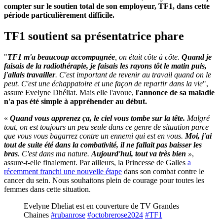
compter sur le soutien total de son employeur, TF1, dans cette
période particulièrement difficile.
TF1 soutient sa présentatrice phare
"
TF1 m'a beaucoup accompagnée
, on était côte à côte.
Quand je
faisais de la radiothérapie, je faisais les rayons tôt le matin puis,
j'allais travailler
. C'est important de revenir au travail quand on le
peut. C'est une échappatoire et une façon de repartir dans la vie
",
assure Evelyne Dhéliat. Mais elle l'avoue,
l'annonce de sa maladie
n'a pas été simple à appréhender au début.
«
Quand vous apprenez ça, le ciel vous tombe sur la tête.
Malgré
tout, on est toujours un peu seule dans ce genre de situation parce
que vous vous bagarrez contre un ennemi qui est en vous.
Moi, j'ai
tout de suite été dans la combativité, il ne fallait pas baisser les
bras
. C'est dans ma nature.
Aujourd'hui, tout va très bien
»
,
assure-t-elle finalement. Par ailleurs, la Princesse de Galles
a
récemment franchi une nouvelle étape
dans son combat contre le
cancer du sein. Nous souhaitons plein de courage pour toutes les
femmes dans cette situation.
Evelyne Dheliat est en couverture de TV Grandes
Chaines
#rubanrose
#octobrerose2024
#TF1