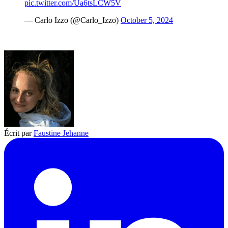
pic.twitter.com/Ua6tsLCW5V
— Carlo Izzo (@Carlo_Izzo)
October 5, 2024
Écrit par
Faustine Jehanne