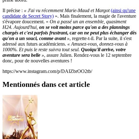
Il précise :
« J'ai vu récemment Marie-Maud et Margot
(ainsi qu'une
candidate de Secret Story)
». Mais finalement, la magie de l'aventure
s'évapore doucement. «
On a passé un an ensemble, quasiment
H24.
Aujourd'hui,
on se voit moins parce qu'on a des plannings
chargés et
c
'est parfois frustrant
, car
on ne peut plus échanger
dès
qu'on a un souci, comme avant
»
, regrette-t-il. Par la suite, il s'est
adressé aux futurs académiciens.
« Amusez-vous, donnez-vous à
1000%. Et puis le reste suivra tout seul.
Quoiqu'il arrive, votre
aventure sera belle
»
, assure Julien. Rendez-vous le 12 septembre
donc, pour de nouvelles aventures !
https://www.instagram.com/p/DAIZbrOO2tb/
Mentionnés dans cet article