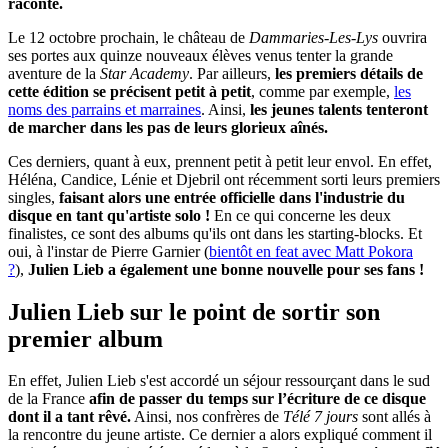
raconte.
Le 12 octobre prochain, le château de
Dammaries-Les-Lys
ouvrira
ses portes aux quinze nouveaux élèves venus tenter la grande
aventure de la
Star Academy
. Par ailleurs,
les premiers détails de
cette édition se précisent petit à petit
, comme par exemple,
les
noms des parrains et marraines
. Ainsi,
les jeunes talents tenteront
de marcher dans les pas de leurs glorieux aînés.
Ces derniers, quant à eux, prennent petit à petit leur envol. En effet,
Héléna, Candice, Lénie et Djebril ont récemment sorti leurs premiers
singles,
faisant alors une entrée officielle dans l'industrie du
disque en tant qu'artiste solo !
En ce qui concerne les deux
finalistes, ce sont des albums qu'ils ont dans les starting-blocks. Et
oui, à l'instar de Pierre Garnier (
bientôt en feat avec Matt Pokora
?
),
Julien Lieb a également une bonne nouvelle pour ses fans !
Julien Lieb sur le point de sortir son
premier album
En effet, Julien Lieb s'est accordé un séjour ressourçant dans le sud
de la France
afin de passer du temps sur l’écriture de ce disque
dont il a tant rêvé.
Ainsi, nos confrères de
Télé 7 jours
sont allés à
la rencontre du jeune artiste. Ce dernier a alors expliqué comment il