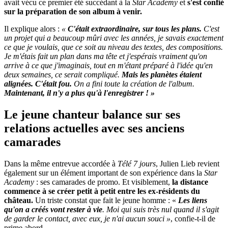
avait vécu ce premier été succédant à la
Star Academy
et
s'est confié
sur la préparation de son album à venir.
Il explique alors :
«
C'était extraordinaire, sur tous les plans.
C'est
un projet qui a beaucoup mûri avec les années, je savais exactement
ce que je voulais, que ce soit au niveau des textes, des compositions.
Je m'étais fait un plan dans ma tête
et j'espérais vraiment qu'on
arrive à ce que j'imaginais, tout en m'étant préparé à l'idée qu'en
deux semaines, ce serait compliqué.
Mais les planètes étaient
alignées. C'était fou.
On a fini toute la création de l'album.
Maintenant, il n'y a plus qu'à l'enregistrer ! »
Le jeune chanteur balance sur ses
relations actuelles avec ses anciens
camarades
Dans la même entrevue accordée à
Télé 7 jours
, Julien Lieb revient
également sur un élément important de son expérience dans la
Star
Academy
: ses camarades de promo. Et visiblement,
la distance
commence à se créer petit à petit entre les ex-résidents du
château.
Un triste constat que fait le jeune homme : «
Les liens
qu'on a créés vont rester à vie
. Moi qui suis très nul quand il s'agit
de garder le contact, avec eux, je n'ai aucun souci »
, confie-t-il de
prime abord.