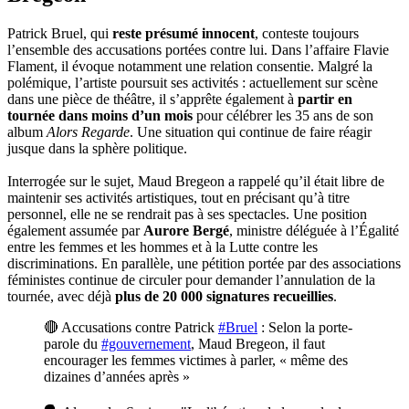
Patrick Bruel, qui
reste présumé innocent
, conteste toujours
l’ensemble des accusations portées contre lui. Dans l’affaire Flavie
Flament, il évoque notamment une relation consentie. Malgré la
polémique, l’artiste poursuit ses activités : actuellement sur scène
dans une pièce de théâtre, il s’apprête également à
partir en
tournée dans moins d’un mois
pour célébrer les 35 ans de son
album
Alors Regarde
. Une situation qui continue de faire réagir
jusque dans la sphère politique.
Interrogée sur le sujet, Maud Bregeon a rappelé qu’il était libre de
maintenir ses activités artistiques, tout en précisant qu’à titre
personnel, elle ne se rendrait pas à ses spectacles. Une position
également assumée par
Aurore Bergé
, ministre déléguée à l’Égalité
entre les femmes et les hommes et à la Lutte contre les
discriminations. En parallèle, une pétition portée par des associations
féministes continue de circuler pour demander l’annulation de la
tournée, avec déjà
plus de 20 000 signatures recueillies
.
🔴 Accusations contre Patrick
#Bruel
: Selon la porte-
parole du
#gouvernement
, Maud Bregeon, il faut
encourager les femmes victimes à parler, « même des
dizaines d’années après »