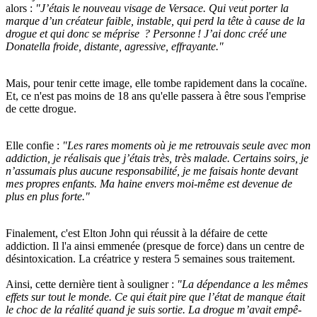
alors :
"J’étais le nouveau visage de Versace. Qui veut porter la
marque d’un créa­teur faible, instable, qui perd la tête à cause de la
drogue et qui donc se méprise ? Personne ! J’ai donc créé une
Dona­tella froide, distante, agres­sive, effrayante."
Mais, pour tenir cette image, elle tombe rapidement dans la cocaïne.
Et, ce n'est pas moins de 18 ans qu'elle passera à être sous l'emprise
de cette drogue.
Elle confie :
"Les rares moments où je me retrou­vais seule avec mon
addic­tion, je réali­sais que j’étais très, très malade. Certains soirs, je
n’as­su­mais plus aucune respon­sa­bi­lité, je me faisais honte devant
mes propres enfants. Ma haine envers moi-même est deve­nue de
plus en plus forte."
Finalement, c'est Elton John qui réussit à la défaire de cette
addiction. Il l'a ainsi emmenée (presque de force) dans un centre de
désin­toxi­ca­tion. La créatrice y restera 5 semaines sous traitement.
Ainsi, cette dernière tient à souligner :
"La dépen­dance a les mêmes
effets sur tout le monde. Ce qui était pire que l’état de manque était
le choc de la réalité quand je suis sortie. La drogue m’avait empê­