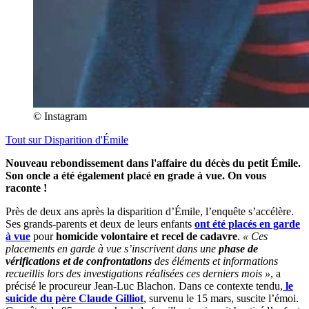
© Instagram
Tout sur
Disparition d'Émile
Nouveau rebondissement dans l'affaire du décès du petit Émile.
Son oncle a été également placé en grade à vue. On vous
raconte !
Près de deux ans après la disparition d’Émile, l’enquête s’accélère.
Ses grands-parents et deux de leurs enfants
ont été placés en garde
à vue
pour
homicide volontaire et recel de cadavre
.
« Ces
placements en garde à vue s’inscrivent dans une
phase de
vérifications et de confrontations
des éléments et informations
recueillis lors des investigations réalisées ces derniers mois »
, a
précisé le procureur Jean-Luc Blachon. Dans ce contexte tendu,
le
suicide du père Claude Gilliot
, survenu le 15 mars, suscite l’émoi.