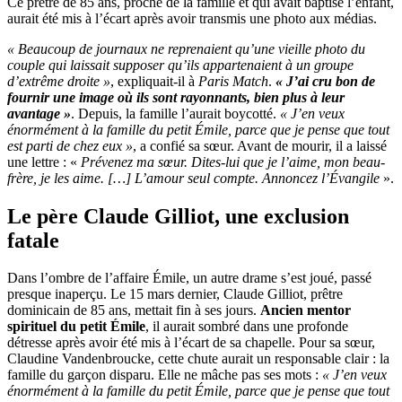
Ce prêtre de 85 ans, proche de la famille et qui avait baptisé l’enfant,
aurait été mis à l’écart après avoir transmis une photo aux médias.
« Beaucoup de journaux ne reprenaient qu’une vieille photo du
couple qui laissait supposer qu’ils appartenaient à un groupe
d’extrême droite »
, expliquait-il à
Paris Match
.
« J’ai cru bon de
fournir une image où ils sont rayonnants, bien plus à leur
avantage »
. Depuis, la famille l’aurait boycotté.
« J’en veux
énormément à la famille du petit Émile, parce que je pense que tout
est parti de chez eux »
, a confié sa sœur. Avant de mourir, il a laissé
une lettre : «
Prévenez ma sœur. Dites-lui que je l’aime, mon beau-
frère, je les aime. […] L’amour seul compte. Annoncez l’Évangile
».
Le père Claude Gilliot, une exclusion
fatale
Dans l’ombre de l’affaire Émile, un autre drame s’est joué, passé
presque inaperçu. Le 15 mars dernier, Claude Gilliot, prêtre
dominicain de 85 ans, mettait fin à ses jours.
Ancien mentor
spirituel du petit Émile
, il aurait sombré dans une profonde
détresse après avoir été mis à l’écart de sa chapelle. Pour sa sœur,
Claudine Vandenbroucke, cette chute aurait un responsable clair : la
famille du garçon disparu. Elle ne mâche pas ses mots :
« J’en veux
énormément à la famille du petit Émile, parce que je pense que tout