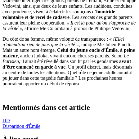
Marseille interrogent les grands-parents de l’enfant, Anne et Philippe
Vedovini, ainsi que deux de leurs enfants. Les auditions, conduites
avec prudence, visent à éclaircir les soupçons d’
homicide
volontaire
et de
recel de cadavre
. Les avocats des grands-parents
assurent leur pleine coopération.
« Il est là pour qu'on s'approche de
la vérité »
, affirme Me Colombani à propos de Philippe Vedovini.
Du côté de sa femme, même volonté de transparence :
« [Elle]
n’attendrait rien de plus que la vérité »
, indique Me Julien Pinelli.
Mais un autre nom émerge.
Celui du jeune oncle d’Émile, à peine
majeur
, ancien judoka, vivant encore chez ses parents. Selon
Le
Parisien
, il aurait été réveillé dans son lit par les gendarmes
avant
d’être emmené en garde à vue
. Un profil discret, mais désormais
au centre de toutes les attentions. Quel rôle ce jeune adulte aurait-il
pu jouer dans cette tragédie familiale ? Les prochaines heures
pourraient apporter un début de réponse.
Mentionnés dans cet article
DD
Disparition d'Émile