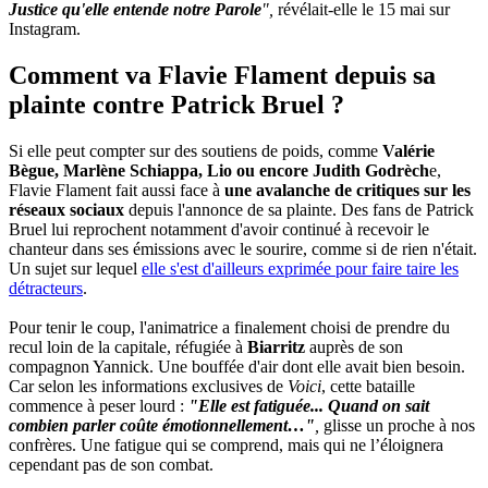
Justice qu'elle entende notre Parole
",
révélait-elle le 15 mai sur
Instagram.
Comment va Flavie Flament depuis sa
plainte contre Patrick Bruel ?
Si elle peut compter sur des soutiens de poids, comme
Valérie
Bègue, Marlène Schiappa, Lio ou encore Judith Godrèch
e,
Flavie Flament fait aussi face à
une avalanche de critiques sur les
réseaux sociaux
depuis l'annonce de sa plainte. Des fans de Patrick
Bruel lui reprochent notamment d'avoir continué à recevoir le
chanteur dans ses émissions avec le sourire, comme si de rien n'était.
Un sujet sur lequel
elle s'est d'ailleurs exprimée pour faire taire les
détracteurs
.
Pour tenir le coup, l'animatrice a finalement choisi de prendre du
recul loin de la capitale, réfugiée à
Biarritz
auprès de son
compagnon Yannick. Une bouffée d'air dont elle avait bien besoin.
Car selon les informations exclusives de
Voici
, cette bataille
commence à peser lourd :
"Elle est fatiguée... Quand on sait
combien parler coûte émotionnellement…"
,
glisse un proche à nos
confrères. Une fatigue qui se comprend, mais qui ne l’éloignera
cependant pas de son combat.