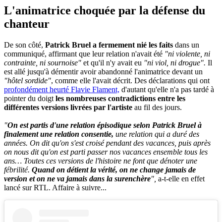
L'animatrice choquée par la défense du
chanteur
De son côté,
Patrick Bruel a fermement nié les faits
dans un
communiqué, affirmant que leur relation n'avait été
"ni violente, ni
contrainte, ni sournoise"
et qu'il n'y avait eu
"ni viol, ni drogue".
Il
est allé jusqu'à démentir avoir abandonné l'animatrice devant un
"hôtel sordide"
, comme elle l'avait décrit. Des déclarations qui ont
profondément heurté Flavie Flament,
d'autant qu'elle n'a pas tardé à
pointer du doigt
les nombreuses contradictions entre les
différentes versions livrées par l'artiste
au fil des jours.
"
On est partis d'une relation épisodique selon Patrick Bruel à
finalement une relation consentie,
une relation qui a duré des
années. On dit qu'on s'est croisé pendant des vacances, puis après
on nous dit qu'on est parti passer nos vacances ensemble tous les
ans… Toutes ces versions de l'histoire ne font que dénoter une
fébrilité.
Quand on détient la vérité, on ne change jamais de
version et on ne va jamais dans la surenchère
",
a-t-elle en effet
lancé sur RTL. Affaire à suivre...