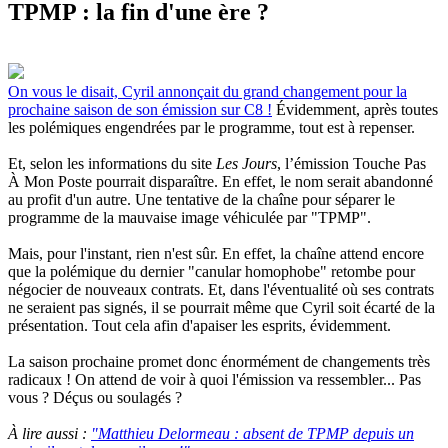
TPMP : la fin d'une ère ?
On vous le disait, Cyril annonçait du grand changement pour la
prochaine saison de son émission sur C8 !
Évidemment, après toutes
les polémiques engendrées par le programme, tout est à repenser.
Et, selon les informations du site
Les Jours
, l’émis­sion Touche Pas
À Mon Poste pourrait disparaître. En effet, le nom serait abandonné
au profit d'un autre. Une tentative de la chaîne pour sépa­rer le
programme de la mauvaise image véhi­cu­lée par "TPMP".
Mais, pour l'instant, rien n'est sûr. En effet, la chaîne attend encore
que la polémique du dernier "canular homophobe" retombe pour
négocier de nouveaux contrats. Et, dans l'éventualité où ses contrats
ne seraient pas signés, il se pourrait même que Cyril soit écarté de la
présentation. Tout cela afin d'apaiser les esprits, évidemment.
La saison prochaine promet donc énormément de changements très
radicaux ! On attend de voir à quoi l'émission va ressembler... Pas
vous ? Déçus ou soulagés ?
À lire aussi :
"Matthieu Delormeau : absent de TPMP depuis un