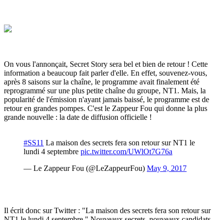
a a a a a a a a
a a a a a a a a
On vous l'annonçait, Secret Story sera bel et bien de retour ! Cette
information a beaucoup fait parler d'elle. En effet, souvenez-vous,
après 8 saisons sur la chaîne, le programme avait finalement été
reprogrammé sur une plus petite chaîne du groupe, NT1. Mais, la
popularité de l'émission n'ayant jamais baissé, le programme est de
retour en grandes pompes. C'est le Zappeur Fou qui donne la plus
grande nouvelle : la date de diffusion officielle !
#SS11
La maison des secrets fera son retour sur NT1 le
lundi 4 septembre
pic.twitter.com/UWlOt7G76a
— Le Zappeur Fou (@LeZappeurFou)
May 9, 2017
Il écrit donc sur Twitter : "La maison des secrets fera son retour sur
NT1 le lundi 4 septembre." Nouveaux secrets, nouveaux candidats
-