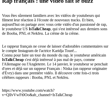
Rap français : une vidéo fait le buzz
Vous êtes sûrement familiers avec les vidéos de youtubeurs qui
filment leur réaction à l'écoute de nouveaux tracks. Et bien,
aujourd'hui on partage avec vous cette vidéo d'un passionné de rap,
le youtubeur US
IsTalkCheap
, qui s'est intéressé aux derniers sons
de Booba, PNL et Nekfeu. La crème de la crème.
Le rappeur français ne cesse de laisser d'adorables commentaires sur
le compte Instagram de l'actrice Karidja Touré...
Connu pour faire un tour du monde du rap, le youtubeur américain
IsTalkCheap
s'est déjà intéressé à pas mal de pays, comme
l'Allemagne ou l'Angleterre. Le 14 janvier, le youtubeur se penchait
d'ores et déjà sur un rappeur Français : Niska (un rappeur originaire
d'Évry) dans une première vidéo. Il découvre cette fois-ci trois
célèbres rappeurs : Booba, PNL et Nekfeu.
https://www.youtube.com/watch?
v=QlIvVwFt0Oo&ab_channel=IsTalkCheap